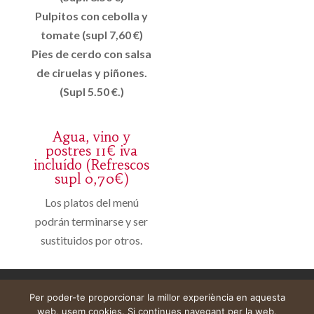
Pulpitos con cebolla y
tomate (supl 7,60 €)
Pies de cerdo con salsa
de ciruelas y piñones.
(Supl 5.50 €.)
Agua, vino y
postres 11€ iva
incluído (Refrescos
supl 0,70€)
Los platos del menú
podrán terminarse y ser
sustituidos por otros.
Avís legal
Cistella
El meu compte
Per poder-te proporcionar la millor experiència en aquesta
web, usem cookies. Si continues navegant per la web,