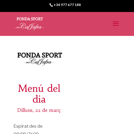
+34 977 677 188
Menú del
dia
Dilluns, 22 de març
Expirat des de
09/08/7600