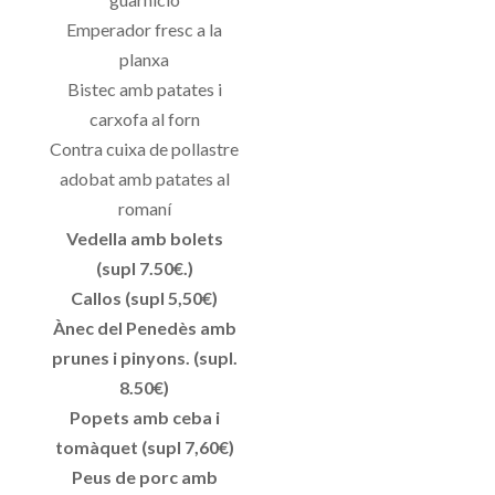
Emperador fresc a la
planxa
Bistec amb patates i
carxofa al forn
Contra cuixa de pollastre
adobat amb patates al
romaní
Vedella amb bolets
(supl 7.50€.)
Callos (supl 5,50€)
Ànec del Penedès amb
prunes i pinyons. (supl.
8.50€)
Popets amb ceba i
tomàquet (supl 7,60€)
Peus de porc amb