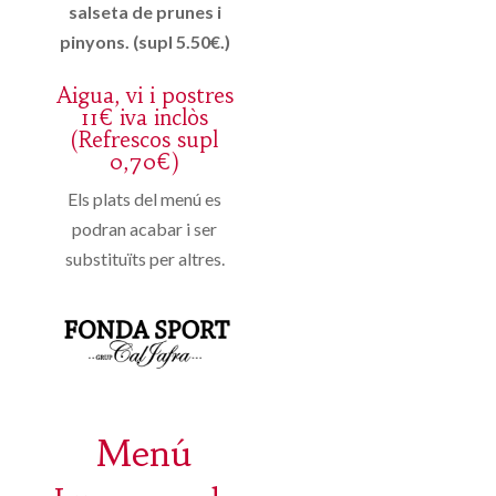
salseta de prunes i
pinyons. (supl 5.50€.)
Aigua, vi i postres
11€ iva inclòs
(Refrescos supl
0,70€)
Els plats del menú es
podran acabar i ser
substituïts per altres.
Menú