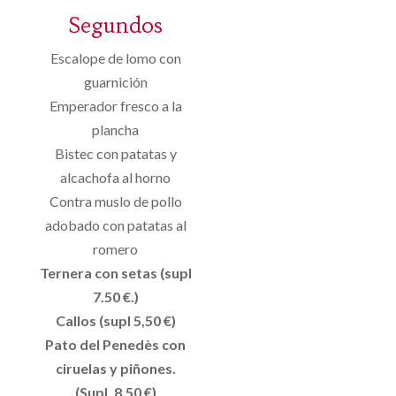
Segundos
Escalope de lomo con
guarnición
Emperador fresco a la
plancha
Bistec con patatas y
alcachofa al horno
Contra muslo de pollo
adobado con patatas al
romero
Ternera con setas (supl
7.50 €.)
Callos (supl 5,50 €)
Pato del Penedès con
ciruelas y piñones.
(Supl. 8.50 €)