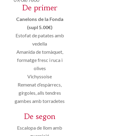
De primer
Canelons de la Fonda
(supl 5.00€)
Estofat de patates amb
vedella
Amanida de tomàquet,
formatge fresc i ruca i
olives
Vichyssoise
Remenat d’espàrrecs,
gírgoles, alls tendres
gambes amb torradetes
De segon
Escalopa de llom amb
guarnició