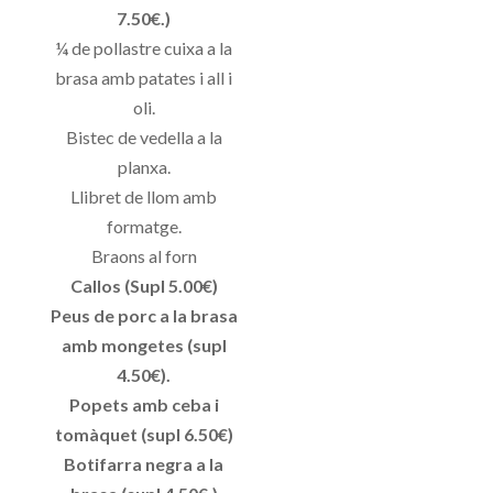
7.50€.)
¼ de pollastre cuixa a la
brasa amb patates i all i
oli.
Bistec de vedella a la
planxa.
Llibret de llom amb
formatge.
Braons al forn
Callos (Supl 5.00€)
Peus de porc a la brasa
amb mongetes (supl
4.50€).
Popets amb ceba i
tomàquet (supl 6.50€)
Botifarra negra a la