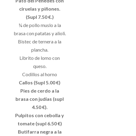
Pato del Penedès con
ciruelas y piñones.
(Supl 7.50 €.)
¼ de pollo muslo a la
brasa con patatas y alioli.
Bistec de ternera a la
plancha.
Librito de lomo con
queso.
Codillos al horno
Callos (Supl 5.00 €)
Pies de cerdo a la
brasa con judías (supl
4.50 €).
Pulpitos con cebolla y
tomate (supl 6.50 €)
Butifarra negra a la