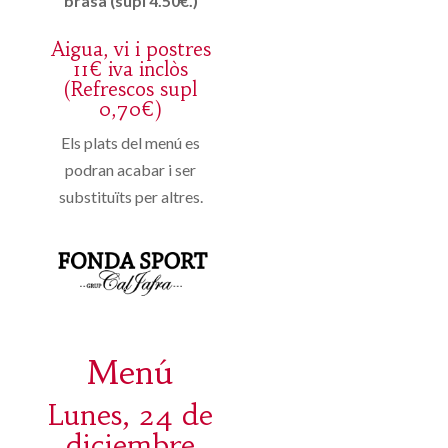
brasa (supl 4.50€.)
Aigua, vi i postres
11€ iva inclòs
(Refrescos supl
0,70€)
Els plats del menú es
podran acabar i ser
substituïts per altres.
Menú
Lunes, 24 de
diciembre