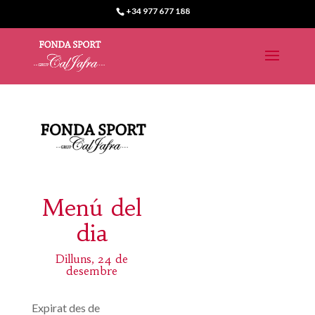
+34 977 677 188
Menú del
dia
Dilluns, 24 de
desembre
Expirat des de