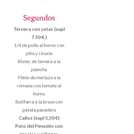
Segundos
Ternera con setas (supl
7.50 €.)
1/4 de pollo al horno con
piña y ciruela
Bistec de ternera a la
plancha
Filete de merluza a la
romana con tomate al
horno
Butifarra a la brasa con
patata panadera
Callos (supl 5,50 €)
Pato del Penedès con
ciruelas y piñones.