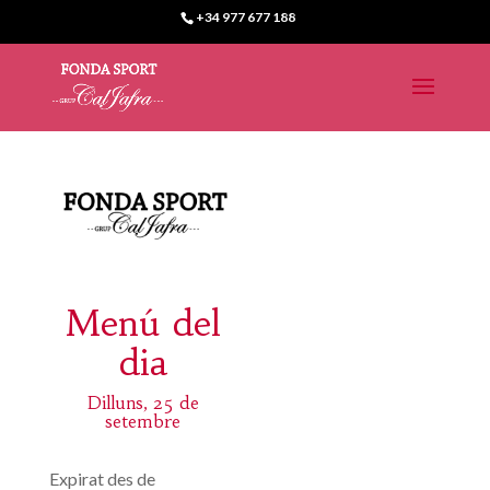
+34 977 677 188
Menú del
dia
Dilluns, 25 de
setembre
Expirat des de