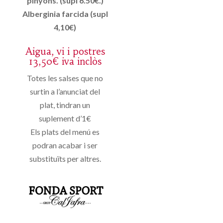
pinyons. (supl 6.50€.)
Alberginia farcida (supl
4,10€)
Aigua, vi i postres
13,50€ iva inclòs
Totes les salses que no
surtin a l’anunciat del
plat, tindran un
suplement d’1€
Els plats del menú es
podran acabar i ser
substituïts per altres.