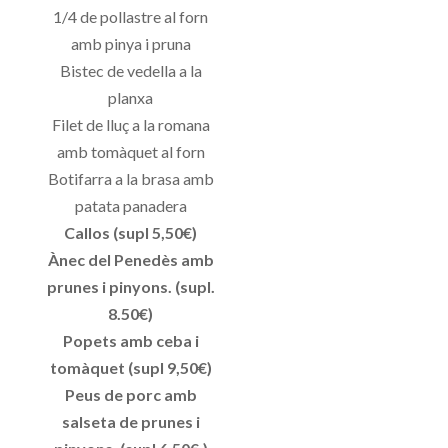
1/4 de pollastre al forn
amb pinya i pruna
Bistec de vedella a la
planxa
Filet de lluç a la romana
amb tomàquet al forn
Botifarra a la brasa amb
patata panadera
Callos (supl 5,50€)
Ànec del Penedès amb
prunes i pinyons. (supl.
8.50€)
Popets amb ceba i
tomàquet (supl 9,50€)
Peus de porc amb
salseta de prunes i