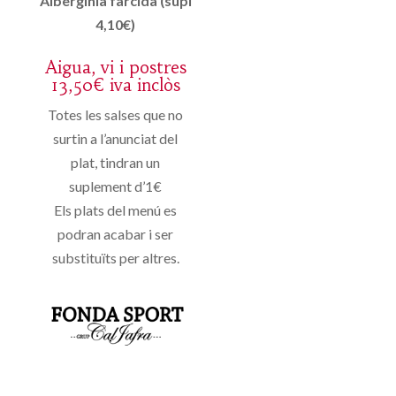
Alberginia farcida (supl
4,10€)
Aigua, vi i postres
13,50€ iva inclòs
Totes les salses que no
surtin a l’anunciat del
plat, tindran un
suplement d’1€
Els plats del menú es
podran acabar i ser
substituïts per altres.