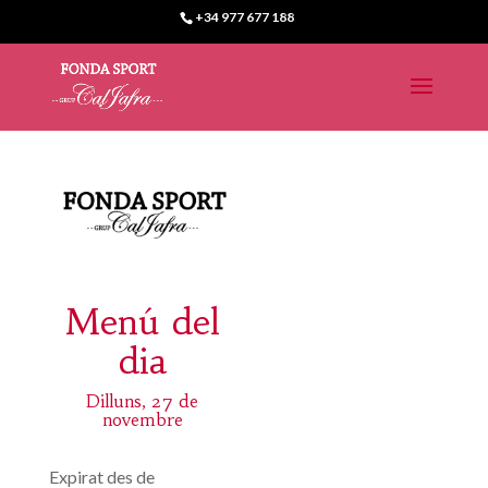
+34 977 677 188
Menú del
dia
Dilluns, 27 de
novembre
Expirat des de