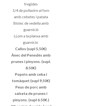
fregides
1/4 de pollastre al forn
amb cebetes i patata
Bistec de vedella amb
guarnició
LLom a la planxa amb
guarnicio
Callos (supl 5,50€)
Ànec del Penedès amb
prunes i pinyons. (supl.
8.50€)
Popets amb ceba i
tomàquet (supl 9,50€)
Peus de porc amb
salseta de prunes i
pinyons. (supl 6.50€.)