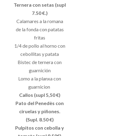
Ternera con setas (supl
7.50 €.)
Calamares a la romana
de la fonda con patatas
fritas
1/4 de pollo al horno con
cebollitas y patata
Bistec de ternera con
guarnición
Lomo a la planxa con
guarnicion
Callos (supl 5,50 €)
Pato del Penedès con
ciruelas y piñones.
(Supl. 8.50 €)
Pulpitos con cebolla y
tomate (supl 9,50€)