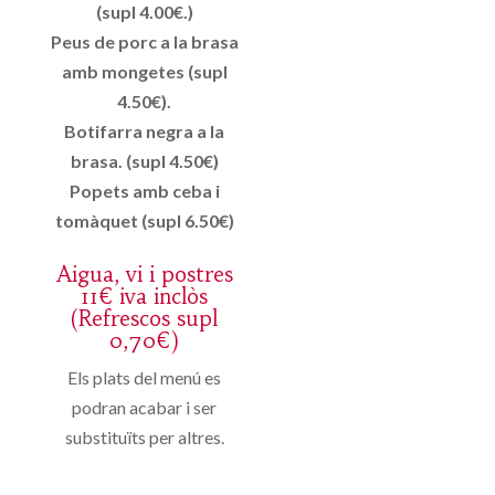
(supl 4.00€.)
Peus de porc a la brasa
amb mongetes (supl
4.50€).
Botifarra negra a la
brasa. (supl 4.50€)
Popets amb ceba i
tomàquet (supl 6.50€)
Aigua, vi i postres
11€ iva inclòs
(Refrescos supl
0,70€)
Els plats del menú es
podran acabar i ser
substituïts per altres.