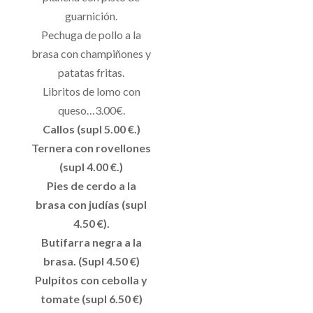
guarnición.
Pechuga de pollo a la
brasa con champiñones y
patatas fritas.
Libritos de lomo con
queso…3.00€.
Callos (supl 5.00 €.)
Ternera con rovellones
(supl 4.00 €.)
Pies de cerdo a la
brasa con judías (supl
4.50 €).
Butifarra negra a la
brasa. (Supl 4.50 €)
Pulpitos con cebolla y
tomate (supl 6.50 €)