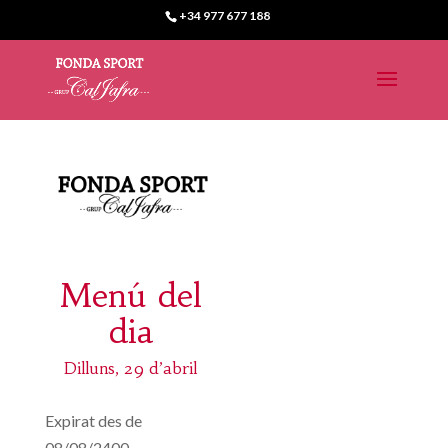
+34 977 677 188
Menú del
dia
Dilluns, 29 d’abril
Expirat des de
08/08/2400