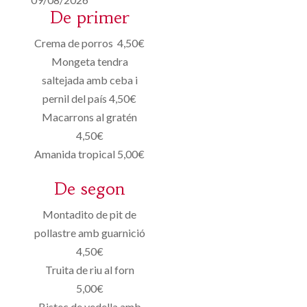
De primer
Crema de porros 4,50€
Mongeta tendra
saltejada amb ceba i
pernil del país 4,50€
Macarrons al gratén
4,50€
Amanida tropical 5,00€
De segon
Montadito de pit de
pollastre amb guarnició
4,50€
Truita de riu al forn
5,00€
Bistec de vedella amb