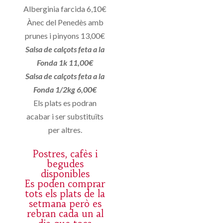
Alberginia farcida 6,10€
Ànec del Penedès amb
prunes i pinyons 13,00€
Salsa de calçots feta a la
Fonda 1k 11,00€
Salsa de calçots feta a la
Fonda 1/2kg 6,00€
Els plats es podran
acabar i ser substituïts
per altres.
Postres, cafès i
begudes
disponibles
Es poden comprar
tots els plats de la
setmana però es
rebran cada un al