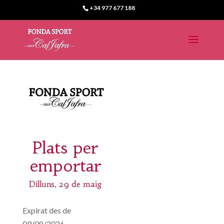
+34 977 677 188
Plats per
emportar
Dilluns, 29 de maig
Expirat des de
09/08/2026