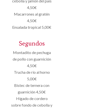
cebolla y jamón del país
4,50€
Macarrones al gratén
4,50€
Ensalada tropical 5,00€
Segundos
Montadito de pechuga
de pollo con guarnición
4,50€
Trucha de río al horno
5,00€
Bistec de ternera con
guarnición 4,50€
Hígado de cordero
sobre fondo de cebolla y