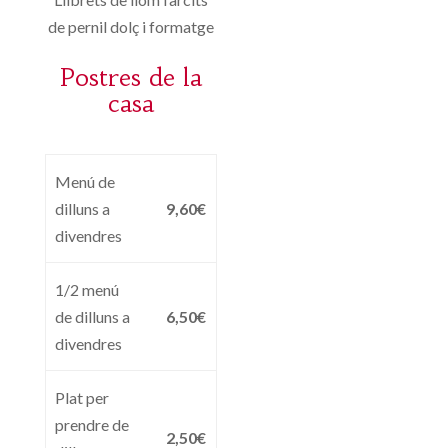
de pernil dolç i formatge
Postres de la
casa
Menú de
dilluns a
9,60€
divendres
1/2 menú
de dilluns a
6,50€
divendres
Plat per
prendre de
2,50€