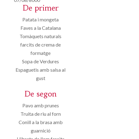
De primer
Patata i mongeta
Faves a la Catalana
Tomàquets naturals
farcits de crema de
formatge
Sopa de Verdures
Espaguetis amb salsa al
gust
De segon
Pavo amb prunes
Truita de riu al forn
Conill a la brasa amb
guarnició
Llibrets de llom farcits