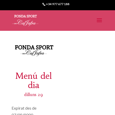
+34 977 677 188
Menú del
dia
dilluns 29
Expirat des de
07/08/8000