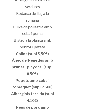
verdures
Rodanxa de lluç a la
romana
Cuixa de pollastre amb
ceba i poma
Bistec a la planxa amb
pebrot i patata
Callos (supl 5,50€)
Ànec del Penedès amb
prunes i pinyons. (supl.
8.50€)
Popets amb ceba i
tomàquet (supl 9,50€)
Alberginia farcida (supl
4,10€)
Peus de porc amb