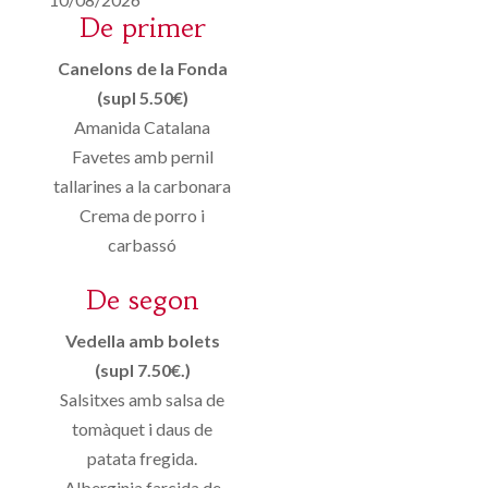
De primer
Canelons de la Fonda
(supl 5.50€)
Amanida Catalana
Favetes amb pernil
tallarines a la carbonara
Crema de porro i
carbassó
De segon
Vedella amb bolets
(supl 7.50€.)
Salsitxes amb salsa de
tomàquet i daus de
patata fregida.
Alberginia farcida de