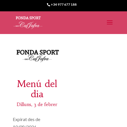
+34 977 677 188
Menú del
dia
Dilluns, 3 de febrer
Expirat des de
10/08/2026