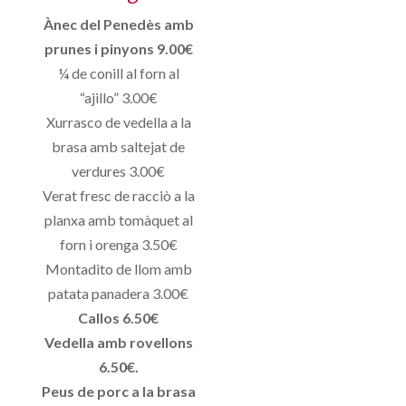
Ànec del Penedès amb
prunes i pinyons 9.00€
¼ de conill al forn al
“ajillo” 3.00€
Xurrasco de vedella a la
brasa amb saltejat de
verdures 3.00€
Verat fresc de racciò a la
planxa amb tomàquet al
forn i orenga 3.50€
Montadito de llom amb
patata panadera 3.00€
Callos 6.50€
Vedella amb rovellons
6.50€.
Peus de porc a la brasa