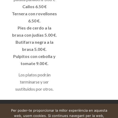
Callos 6.50 €
Ternera con rovellones
6.50 €.
Pies de cerdo a la
brasa con judías 5.00 €.
Butifarra negra a la
brasa 5.00 €.
Pulpitos con cebolla y
tomate 9.00 €.
Los platos podrán
terminarse y ser
sustituidos por otros.
Avís legal
Cistella
El meu compte
Per poder-te proporcionar la millor experiència en aquesta
web, usem cookies. Si continues navegant per la web,