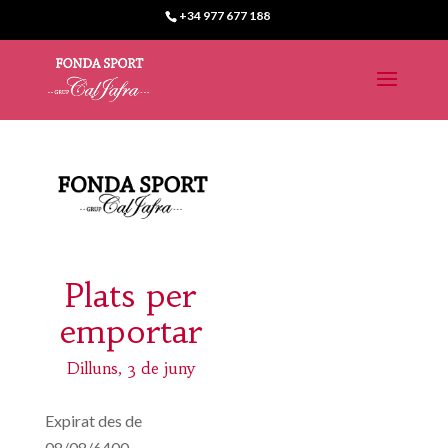
+34 977 677 188
Plats per
emportar
Dilluns, 3 de juny
Expirat des de
08/08/6400