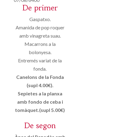
De primer
Gaspatxo.
Amanida de pop roquer
amb vinagreta suau.
Macarrons a la
bolonyesa.
Entremés variat de la
fonda.
Canelons de la Fonda
(supl 4.00€).
Sepietes a la planxa
amb fondo de ceba i
tomàquet.(supl 5.00€)
De segon
Ànec del Penedès amb