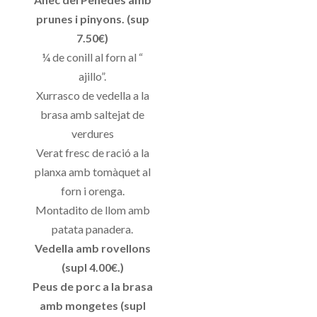
prunes i pinyons. (sup
7.50€)
¼ de conill al forn al “
ajillo”.
Xurrasco de vedella a la
brasa amb saltejat de
verdures
Verat fresc de ració a la
planxa amb tomàquet al
forn i orenga.
Montadito de llom amb
patata panadera.
Vedella amb rovellons
(supl 4.00€.)
Peus de porc a la brasa
amb mongetes (supl