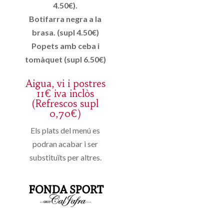
4.50€).
Botifarra negra a la
brasa. (supl 4.50€)
Popets amb ceba i
tomàquet (supl 6.50€)
Aigua, vi i postres
11€ iva inclòs
(Refrescos supl
0,70€)
Els plats del menú es
podran acabar i ser
substituïts per altres.