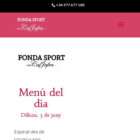
+34 977 677 188
Menú del
dia
Dilluns, 3 de juny
Expirat des de
07/08/6400