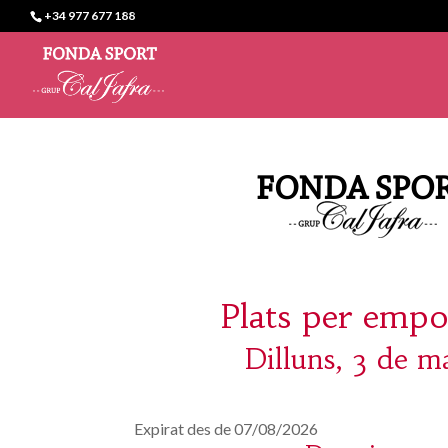
+34 977 677 188
Plats per empo
Dilluns, 3 de m
Expirat des de 07/08/2026