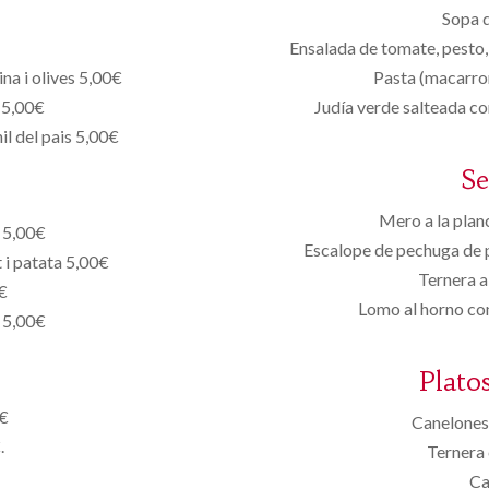
Sopa d
Ensalada de tomate, pesto,
na i olives 5,00€
Pasta (macarron
 5,00€
Judía verde salteada co
l del pais 5,00€
S
Mero a la plan
 5,00€
Escalope de pechuga de p
 i patata 5,00€
Ternera a
0€
Lomo al horno con
 5,00€
Plato
0€
Canelones 
.
Ternera 
Ca