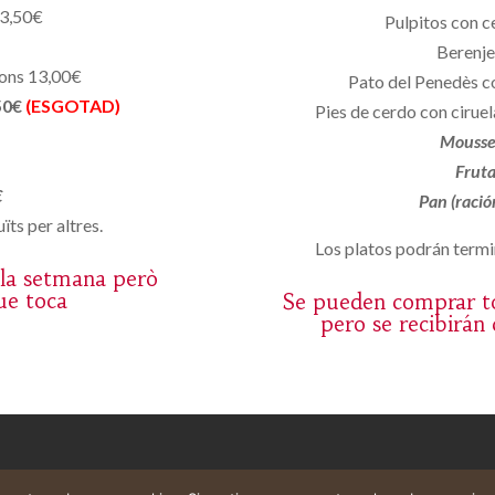
13,50€
Pulpitos con c
Berenje
yons 13,00€
Pato del Penedès co
50€
(ESGOTAD)
Pies de cerdo con cirue
Mousse
Fruta
€
Pan (ració
ïts per altres.
Los platos podrán termin
 la setmana però
ue toca
Se pueden comprar to
pero se recibirán