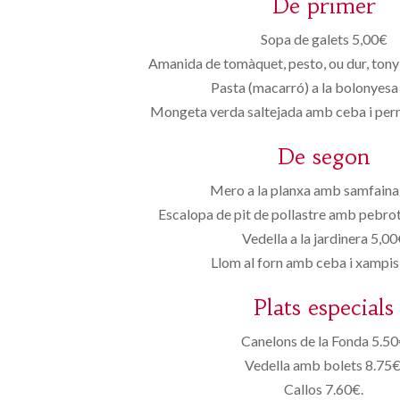
De primer
Sopa de galets 5,00€
Amanida de tomàquet, pesto, ou dur, tonyi
Pasta (macarró) a la bolonyesa
Mongeta verda saltejada amb ceba i perni
De segon
Mero a la planxa amb samfaina
Escalopa de pit de pollastre amb pebrot
Vedella a la jardinera 5,0
Llom al forn amb ceba i xampis
Plats especials
Canelons de la Fonda 5.5
Vedella amb bolets 8.75€
Callos 7.60€.