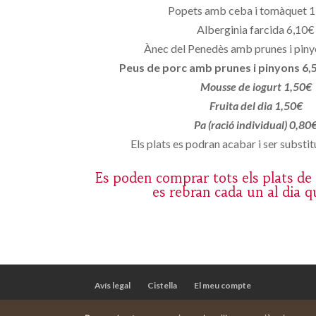
Popets amb ceba i tomàquet 
Alberginia farcida 6,10€
Ànec del Penedès amb prunes i pin
Peus de porc amb prunes i pinyons 6,
Mousse de iogurt 1,50€
Fruita del dia 1,50€
Pa (ració individual) 0,80
Els plats es podran acabar i ser substitu
Es poden comprar tots els plats de
es rebran cada un al dia q
Avís legal
Cistella
El meu compte