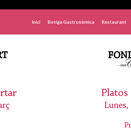
Inici
Botiga Gastronòmica
Restaurant
rtar
Platos 
arç
Lunes,
P