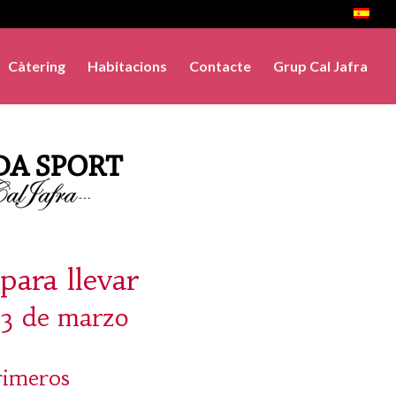
Càtering
Habitacions
Contacte
Grup Cal Jafra
para llevar
 3 de marzo
rimeros