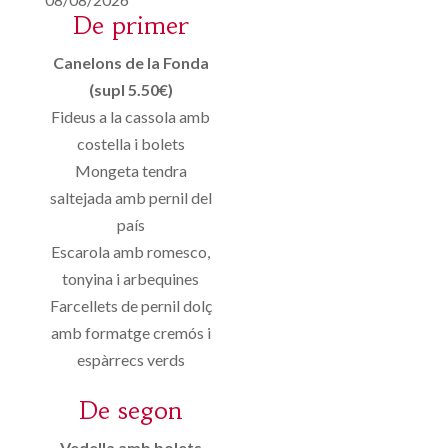
De primer
Canelons de la Fonda
(supl 5.50€)
Fideus a la cassola amb
costella i bolets
Mongeta tendra
saltejada amb pernil del
país
Escarola amb romesco,
tonyina i arbequines
Farcellets de pernil dolç
amb formatge cremós i
espàrrecs verds
De segon
Vedella amb bolets