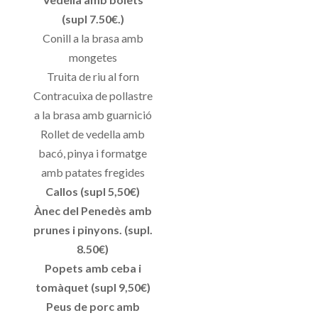
(supl 7.50€.)
Conill a la brasa amb
mongetes
Truita de riu al forn
Contracuixa de pollastre
a la brasa amb guarnició
Rollet de vedella amb
bacó, pinya i formatge
amb patates fregides
Callos (supl 5,50€)
Ànec del Penedès amb
prunes i pinyons. (supl.
8.50€)
Popets amb ceba i
tomàquet (supl 9,50€)
Peus de porc amb