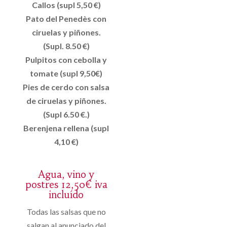
Callos (supl 5,50 €)
Pato del Penedès con
ciruelas y piñones.
(Supl. 8.50 €)
Pulpitos con cebolla y
tomate (supl 9,50€)
Pies de cerdo con salsa
de ciruelas y piñones.
(Supl 6.50 €.)
Berenjena rellena (supl
4,10 €)
Agua, vino y
postres 12,50€ iva
incluído
Todas las salsas que no
salgan al anunciado del