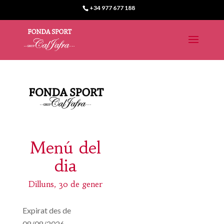
+34 977 677 188
Menú del
dia
Dilluns, 30 de gener
Expirat des de
08/08/2026