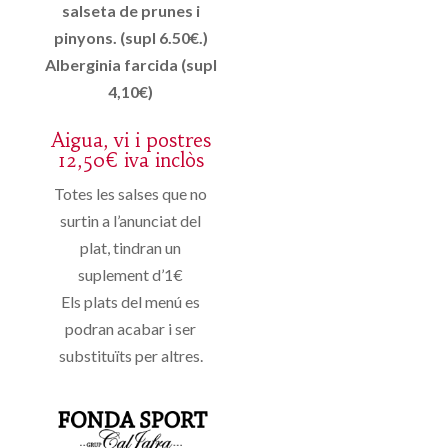
salseta de prunes i
pinyons. (supl 6.50€.)
Alberginia farcida (supl
4,10€)
Aigua, vi i postres
12,50€ iva inclòs
Totes les salses que no
surtin a l’anunciat del
plat, tindran un
suplement d’1€
Els plats del menú es
podran acabar i ser
substituïts per altres.