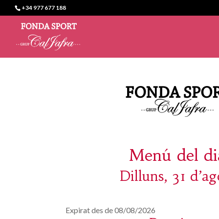
+34 977 677 188
Menú del di
Dilluns, 31 d’ag
Expirat des de 08/08/2026