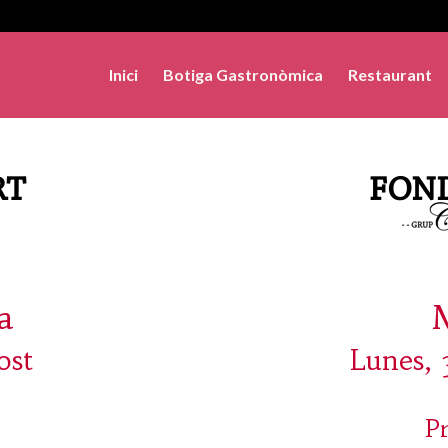
Inici
Botiga Gastronòmica
Restaurant
a
ost
Lunes, 
P