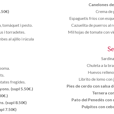
Canelones de 
.50€)
Crema de 
Espaguetis fríos con esqu
, tomàquet i pesto.
Cazuelita de puerros al 
s i torradetes.
Mil hojas de tomate con vi
s al ajillo i rúcula
S
Sardina
Chuleta a la br
 poma.
Huevos rellenos
ts.
Librito de lomo con 
atates fregides.
Pies de cerdo con salsa de
ons. (supl 5.50€.)
Ternera con 
00€.)
Pato del Penedès con ci
s. (supl 8.50€)
Pulpitos con cebo
pl 7.50€)