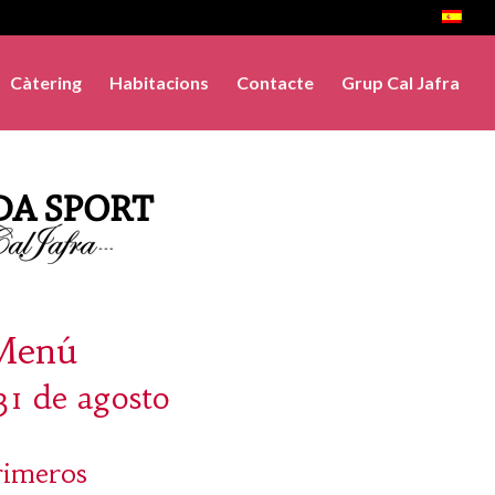
Càtering
Habitacions
Contacte
Grup Cal Jafra
Menú
31 de agosto
rimeros