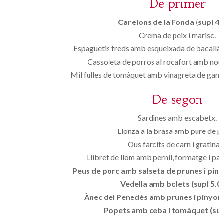
De primer
Canelons de la Fonda (supl 4
Crema de peix i marisc.
Espaguetis freds amb esqueixada de bacallà
Cassoleta de porros al rocafort amb nou
Mil fulles de tomàquet amb vinagreta de gambe
De segon
Sardines amb escabetx.
Llonza a la brasa amb pure de
Ous farcits de carn i gratina
Llibret de llom amb pernil, formatge i p
Peus de porc amb salseta de prunes i piny
Vedella amb bolets (supl 5.
Ànec del Penedès amb prunes i pinyon
Popets amb ceba i tomàquet (su