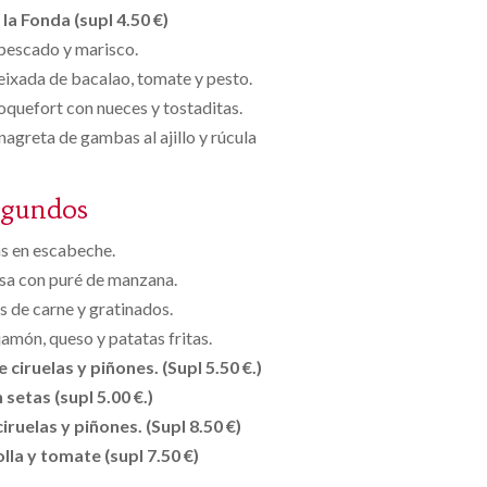
la Fonda (supl 4.50 €)
pescado y marisco.
eixada de bacalao, tomate y pesto.
roquefort con nueces y tostaditas.
nagreta de gambas al ajillo y rúcula
egundos
s en escabeche.
asa con puré de manzana.
 de carne y gratinados.
jamón, queso y patatas fritas.
 ciruelas y piñones. (Supl 5.50 €.)
setas (supl 5.00 €.)
ruelas y piñones. (Supl 8.50 €)
lla y tomate (supl 7.50 €)