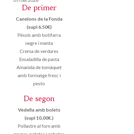
De primer
Canelons de la Fonda
(supl 6.50€)
Pèsols amb botifarra
negre i menta
Crema de verdures
Ensaladilla de pasta
Amanida de tomàquet
amb formatge fresc i
pesto
De segon
Vedella amb bolets
(supl 10,00€.)
Pollastre al forn amb
prunes, patates i cebetes