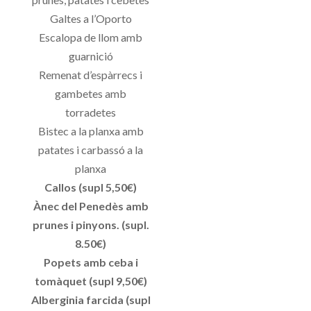
Galtes a l’Oporto
Escalopa de llom amb
guarnició
Remenat d’espàrrecs i
gambetes amb
torradetes
Bistec a la planxa amb
patates i carbassó a la
planxa
Callos (supl 5,50€)
Ànec del Penedès amb
prunes i pinyons. (supl.
8.50€)
Popets amb ceba i
tomàquet (supl 9,50€)
Alberginia farcida (supl