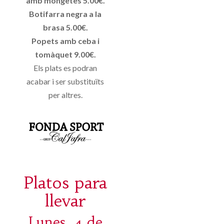
amb mongetes 5.00€.
Botifarra negra a la
brasa 5.00€.
Popets amb ceba i
tomàquet 9.00€.
Els plats es podran
acabar i ser substituïts
per altres.
Platos para
llevar
Lunes, 4 de