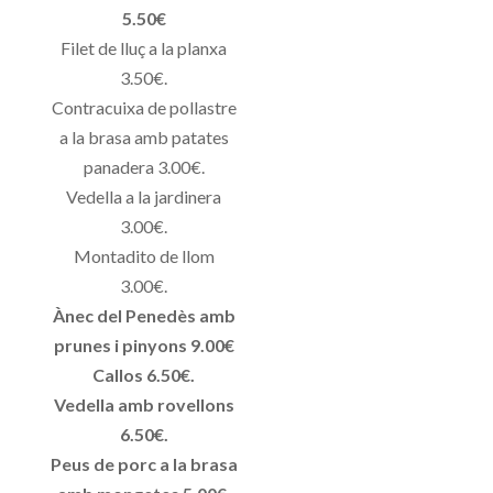
5.50€
Filet de lluç a la planxa
3.50€.
Contracuixa de pollastre
a la brasa amb patates
panadera 3.00€.
Vedella a la jardinera
3.00€.
Montadito de llom
3.00€.
Ànec del Penedès amb
prunes i pinyons 9.00€
Callos 6.50€.
Vedella amb rovellons
6.50€.
Peus de porc a la brasa