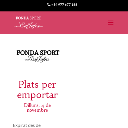
+34 977 677 188
Plats per
emportar
Dilluns, 4 de
novembre
Expirat des de