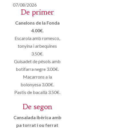
07/08/2026
De primer
Canelons de la Fonda
4.00€.
Escarola amb romesco,
tonyina i arbequines
3.50€.
Guisadet de pèsols amb
botifarra negre 3.00€.
Macarrons a la
bolonyesa 3.00€.
Pastis de bacallà 3.50€.
De segon
Cansalada ibèrica amb
pa torrat i ou ferrat