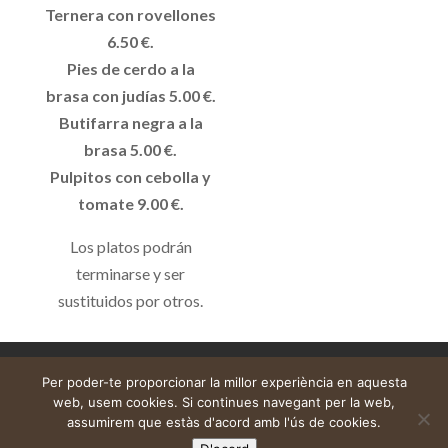
Ternera con rovellones
6.50 €.
Pies de cerdo a la
brasa con judías 5.00 €.
Butifarra negra a la
brasa 5.00 €.
Pulpitos con cebolla y
tomate 9.00 €.
Los platos podrán
terminarse y ser
sustituidos por otros.
Avís legal
Cistella
El meu compte
Per poder-te proporcionar la millor experiència en aquesta
web, usem cookies. Si continues navegant per la web,
assumirem que estàs d'acord amb l'ús de cookies.