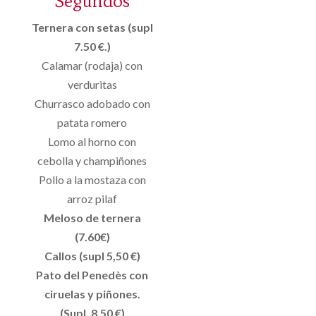
Segundos
Ternera con setas (supl
7.50 €.)
Calamar (rodaja) con
verduritas
Churrasco adobado con
patata romero
Lomo al horno con
cebolla y champiñones
Pollo a la mostaza con
arroz pilaf
Meloso de ternera
(7.60€)
Callos (supl 5,50 €)
Pato del Penedès con
ciruelas y piñones.
(Supl. 8.50 €)