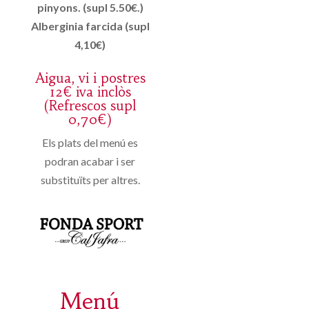
pinyons. (supl 5.50€.)
Alberginia farcida (supl
4,10€)
Aigua, vi i postres
12€ iva inclòs
(Refrescos supl
0,70€)
Els plats del menú es
podran acabar i ser
substituïts per altres.
Menú