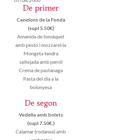
De primer
Canelons de la Fonda
(supl 5.50€)
Amanida de tomàquet
amb pesto i mozzarel·la
Mongeta tendra
saltejada amb pernil
Crema de pastanaga
Pasta del dia a la
bolonyesa
De segon
Vedella amb bolets
(supl 7.50€.)
Calamar (rodanxa) amb
verduretes