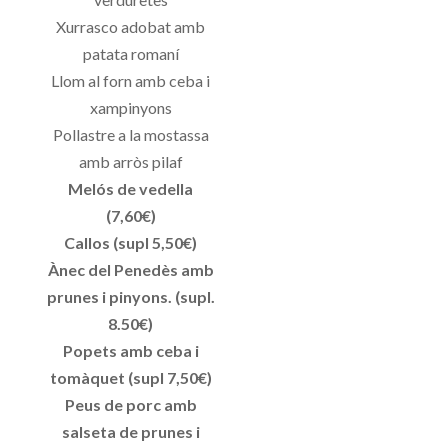
Xurrasco adobat amb
patata romaní
Llom al forn amb ceba i
xampinyons
Pollastre a la mostassa
amb arròs pilaf
Melós de vedella
(7,60€)
Callos (supl 5,50€)
Ànec del Penedès amb
prunes i pinyons. (supl.
8.50€)
Popets amb ceba i
tomàquet (supl 7,50€)
Peus de porc amb
salseta de prunes i