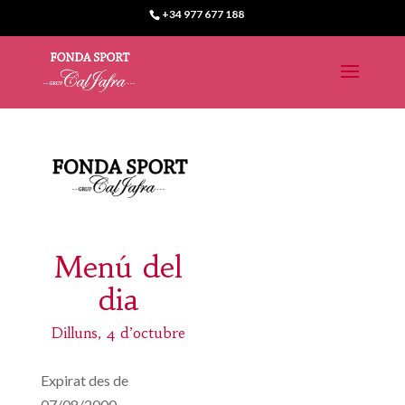
+34 977 677 188
Menú del
dia
Dilluns, 4 d’octubre
Expirat des de
07/08/2000