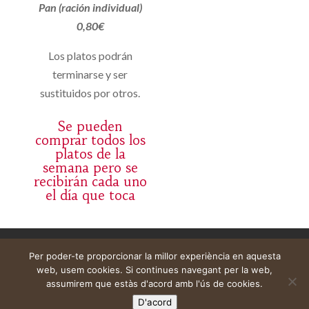
Pan (ración individual)
0,80€
Los platos podrán
terminarse y ser
sustituidos por otros.
Se pueden
comprar todos los
platos de la
semana pero se
recibirán cada uno
el día que toca
Avís legal
Cistella
El meu compte
Per poder-te proporcionar la millor experiència en aquesta
web, usem cookies. Si continues navegant per la web,
assumirem que estàs d'acord amb l'ús de cookies.
D'acord
Web construïda per
DeMomentSomTres