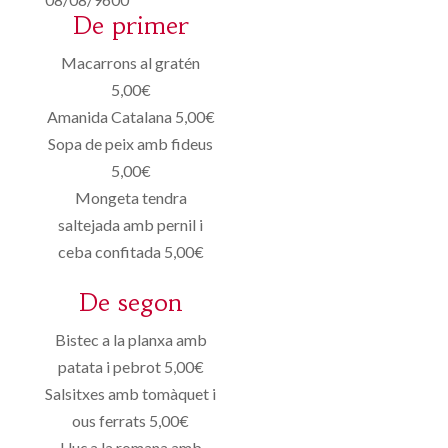
De primer
Macarrons al gratén
5,00€
Amanida Catalana 5,00€
Sopa de peix amb fideus
5,00€
Mongeta tendra
saltejada amb pernil i
ceba confitada 5,00€
De segon
Bistec a la planxa amb
patata i pebrot 5,00€
Salsitxes amb tomàquet i
ous ferrats 5,00€
Lluç a la romana amb