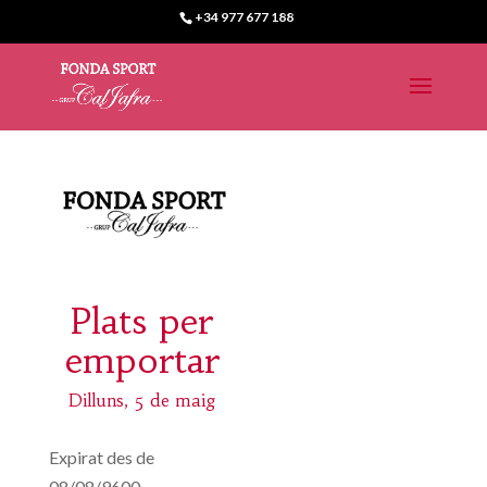
+34 977 677 188
Plats per
emportar
Dilluns, 5 de maig
Expirat des de
08/08/9600