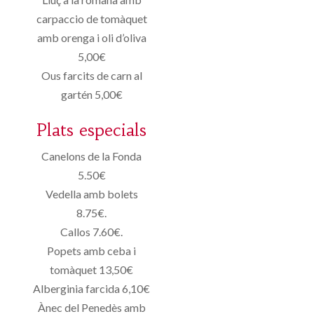
carpaccio de tomàquet
amb orenga i oli d’oliva
5,00€
Ous farcits de carn al
gartén 5,00€
Plats especials
Canelons de la Fonda
5.50€
Vedella amb bolets
8.75€.
Callos 7.60€.
Popets amb ceba i
tomàquet 13,50€
Alberginia farcida 6,10€
Ànec del Penedès amb