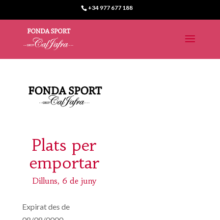
+34 977 677 188
Plats per
emportar
Dilluns, 6 de juny
Expirat des de
08/08/0000