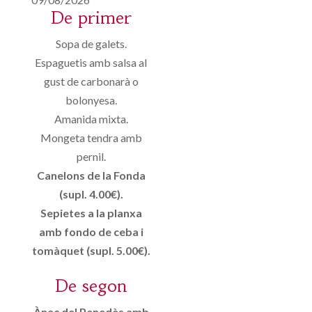
De primer
Sopa de galets.
Espaguetis amb salsa al
gust de carbonarà o
bolonyesa.
Amanida mixta.
Mongeta tendra amb
pernil.
Canelons de la Fonda
(supl. 4.00€).
Sepietes a la planxa
amb fondo de ceba i
tomàquet (supl. 5.00€).
De segon
Ànec del Penedès amb