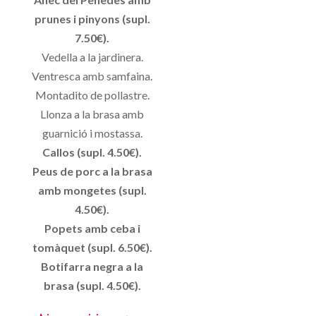
prunes i pinyons (supl.
7.50€).
Vedella a la jardinera.
Ventresca amb samfaina.
Montadito de pollastre.
Llonza a la brasa amb
guarnició i mostassa.
Callos (supl. 4.50€).
Peus de porc a la brasa
amb mongetes (supl.
4.50€).
Popets amb ceba i
tomàquet (supl. 6.50€).
Botifarra negra a la
brasa (supl. 4.50€).