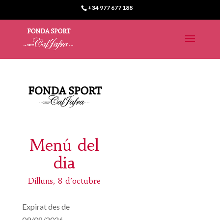
+34 977 677 188
Menú del
dia
Dilluns, 8 d’octubre
Expirat des de
09/08/2026