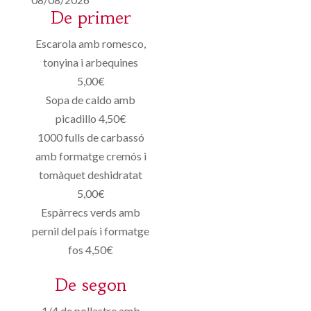
De primer
Escarola amb romesco,
tonyina i arbequines
5,00€
Sopa de caldo amb
picadillo 4,50€
1000 fulls de carbassó
amb formatge cremós i
tomàquet deshidratat
5,00€
Espàrrecs verds amb
pernil del país i formatge
fos 4,50€
De segon
1/4 de pollastre amb