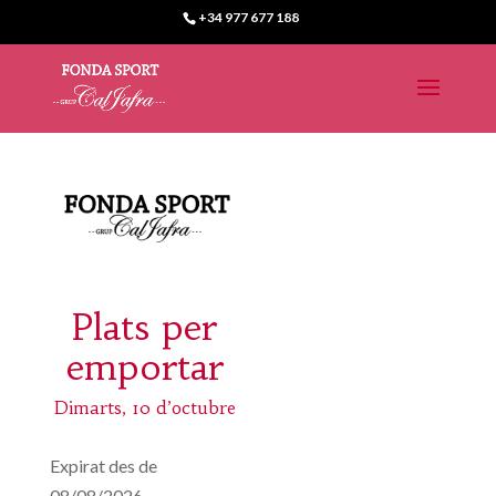
+34 977 677 188
Plats per
emportar
Dimarts, 10 d’octubre
Expirat des de
08/08/2026