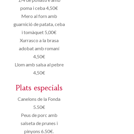
poma i ceba 4,50€
Mero al forn amb
guarnició de patata, ceba
i tomàquet 5,00€
Xurrasco a la brasa
adobat amb romaní
4,50€
Llom amb salsa al pebre
4,50€
Plats especials
Canelons de la Fonda
5.50€
Peus de porc amb
salseta de prunes i
pinyons 6.50€.