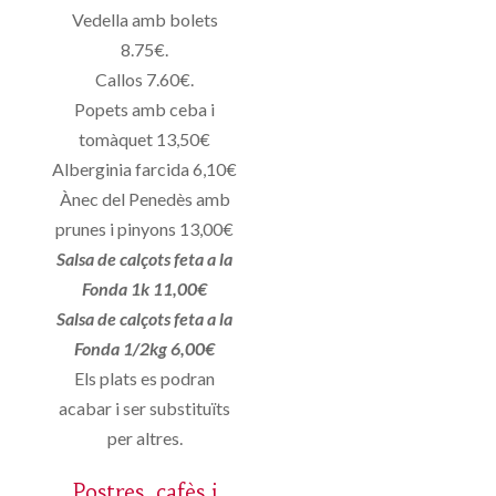
Vedella amb bolets
8.75€.
Callos 7.60€.
Popets amb ceba i
tomàquet 13,50€
Alberginia farcida 6,10€
Ànec del Penedès amb
prunes i pinyons 13,00€
Salsa de calçots feta a la
Fonda 1k 11,00€
Salsa de calçots feta a la
Fonda 1/2kg 6,00€
Els plats es podran
acabar i ser substituïts
per altres.
Postres, cafès i