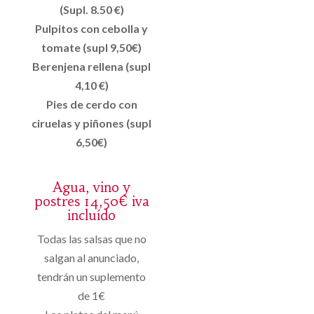
(Supl. 8.50 €)
Pulpitos con cebolla y
tomate (supl 9,50€)
Berenjena rellena (supl
4,10 €)
Pies de cerdo con
ciruelas y piñones (supl
6,50€)
Agua, vino y
postres 14,50€ iva
incluído
Todas las salsas que no
salgan al anunciado,
tendrán un suplemento
de 1€