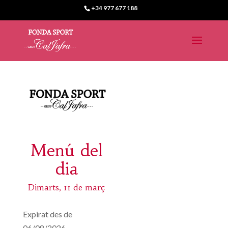
+34 977 677 188
Menú del
dia
Dimarts, 11 de març
Expirat des de
06/08/2026