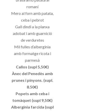
romaní
Mero al forn amb patata,
ceba i pebrot
Gall dindi a la planxa
adobat i amb guarnició
de verduretes
Mil fulles d’alberginia
amb formatge ricota i
parmesà
Callos (supl 5,50€)
Ànec del Penedès amb
prunes i pinyons. (supl.
8.50€)
Popets amb ceba i
tomàquet (supl 9,50€)
Alberginia farcida (supl