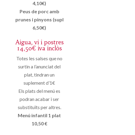
4,10€)
Peus de porc amb
prunes i pinyons (supl
6,50€)
Aigua, vi i postres
14,50€ iva inclòs
Totes les salses que no
surtin a l’anunciat del
plat, tindran un
suplement d’1€
Els plats del menú es
podran acabar i ser
substituïts per altres.
Menú infantil 1 plat
10,50 €