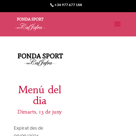
+34 977 677 188
Menú del
dia
Dimarts, 13 de juny
Expirat des de
09/08/2026