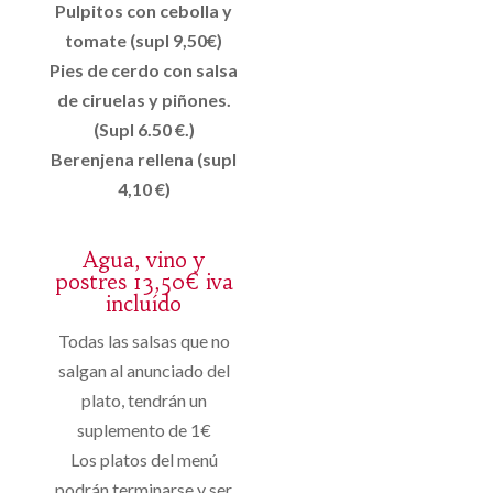
Pulpitos con cebolla y
tomate (supl 9,50€)
Pies de cerdo con salsa
de ciruelas y piñones.
(Supl 6.50 €.)
Berenjena rellena (supl
4,10 €)
Agua, vino y
postres 13,50€ iva
incluído
Todas las salsas que no
salgan al anunciado del
plato, tendrán un
suplemento de 1€
Los platos del menú
podrán terminarse y ser