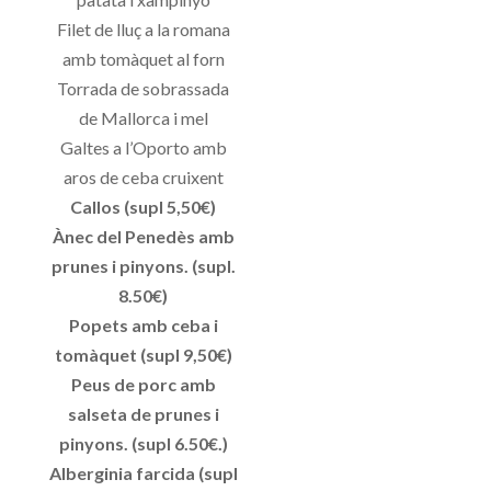
Filet de lluç a la romana
amb tomàquet al forn
Torrada de sobrassada
de Mallorca i mel
Galtes a l’Oporto amb
aros de ceba cruixent
Callos (supl 5,50€)
Ànec del Penedès amb
prunes i pinyons. (supl.
8.50€)
Popets amb ceba i
tomàquet (supl 9,50€)
Peus de porc amb
salseta de prunes i
pinyons. (supl 6.50€.)
Alberginia farcida (supl