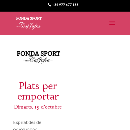
+34 977 677 188
Plats per
emportar
Dimarts, 15 d’octubre
Expirat des de
06/08/2026