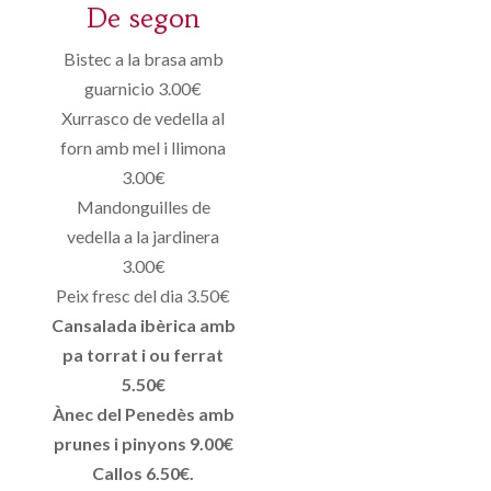
De segon
Bistec a la brasa amb
guarnicio 3.00€
Xurrasco de vedella al
forn amb mel i llimona
3.00€
Mandonguilles de
vedella a la jardinera
3.00€
Peix fresc del dia 3.50€
Cansalada ibèrica amb
pa torrat i ou ferrat
5.50€
Ànec del Penedès amb
prunes i pinyons 9.00€
Callos 6.50€.