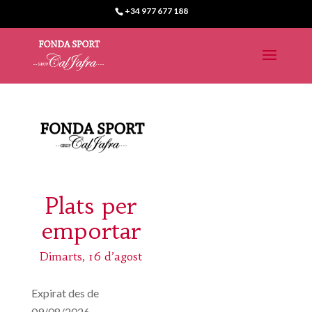
+34 977 677 188
Plats per
emportar
Dimarts, 16 d’agost
Expirat des de
09/08/2026