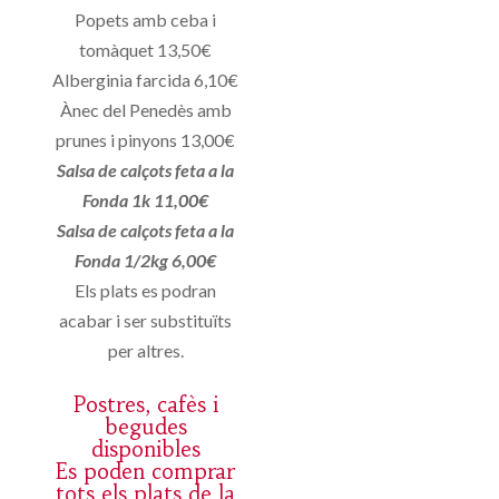
Popets amb ceba i
tomàquet 13,50€
Alberginia farcida 6,10€
Ànec del Penedès amb
prunes i pinyons 13,00€
Salsa de calçots feta a la
Fonda 1k 11,00€
Salsa de calçots feta a la
Fonda 1/2kg 6,00€
Els plats es podran
acabar i ser substituïts
per altres.
Postres, cafès i
begudes
disponibles
Es poden comprar
tots els plats de la