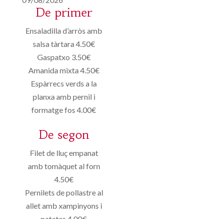
De primer
Ensaladilla d’arròs amb
salsa tàrtara 4.50€
Gaspatxo 3.50€
Amanida mixta 4.50€
Espàrrecs verds a la
planxa amb pernil i
formatge fos 4.00€
De segon
Filet de lluç empanat
amb tomàquet al forn
4.50€
Pernilets de pollastre al
allet amb xampinyons i
patates 4.00€