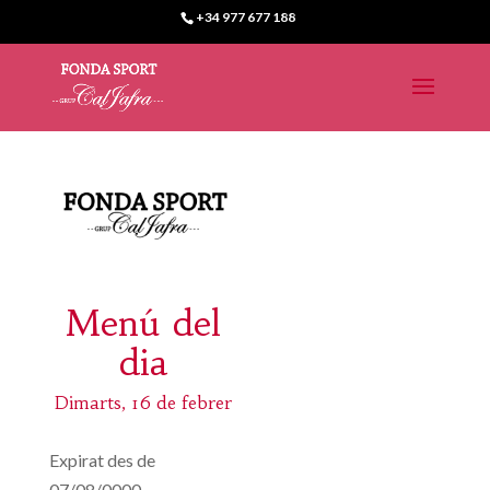
+34 977 677 188
Menú del
dia
Dimarts, 16 de febrer
Expirat des de
07/08/0000