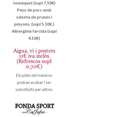
tomàquet (supl 7,50€)
Peus de porc amb
salseta de prunes i
pinyons. (supl 5.50€.)
Alberginia farcida (supl
4,10€)
Aigua, vi i postres
11€ iva inclòs
(Refrescos supl
0,70€)
Els plats del menú es
podran acabar i ser
substituïts per altres.