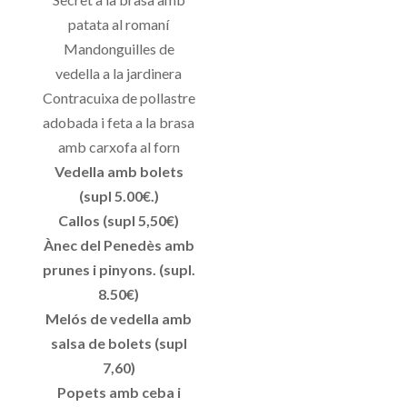
patata al romaní
Mandonguilles de
vedella a la jardinera
Contracuixa de pollastre
adobada i feta a la brasa
amb carxofa al forn
Vedella amb bolets
(supl 5.00€.)
Callos (supl 5,50€)
Ànec del Penedès amb
prunes i pinyons. (supl.
8.50€)
Melós de vedella amb
salsa de bolets (supl
7,60)
Popets amb ceba i