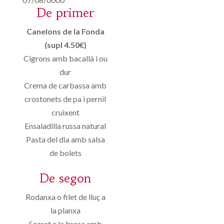
De primer
Canelons de la Fonda
(supl 4.50€)
Cigrons amb bacallà i ou
dur
Crema de carbassa amb
crostonets de pa i pernil
cruixent
Ensaladilla russa natural
Pasta del dia amb salsa
de bolets
De segon
Rodanxa o filet de lluç a
la planxa
Secret a la brasa amb