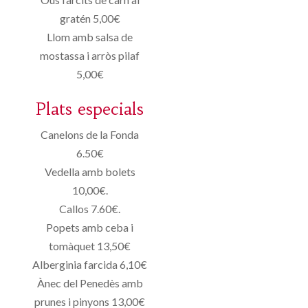
gratén 5,00€
Llom amb salsa de
mostassa i arròs pilaf
5,00€
Plats especials
Canelons de la Fonda
6.50€
Vedella amb bolets
10,00€.
Callos 7.60€.
Popets amb ceba i
tomàquet 13,50€
Alberginia farcida 6,10€
Ànec del Penedès amb
prunes i pinyons 13,00€