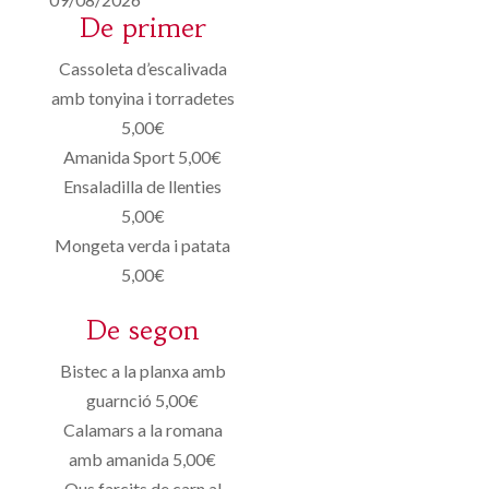
De primer
Cassoleta d’escalivada
amb tonyina i torradetes
5,00€
Amanida Sport 5,00€
Ensaladilla de llenties
5,00€
Mongeta verda i patata
5,00€
De segon
Bistec a la planxa amb
guarnció 5,00€
Calamars a la romana
amb amanida 5,00€
Ous farcits de carn al