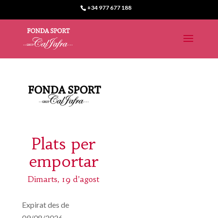
+34 977 677 188
Plats per
emportar
Dimarts, 19 d’agost
Expirat des de
09/08/2026