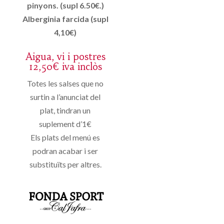
pinyons. (supl 6.50€.)
Alberginia farcida (supl
4,10€)
Aigua, vi i postres
12,50€ iva inclòs
Totes les salses que no
surtin a l’anunciat del
plat, tindran un
suplement d’1€
Els plats del menú es
podran acabar i ser
substituïts per altres.