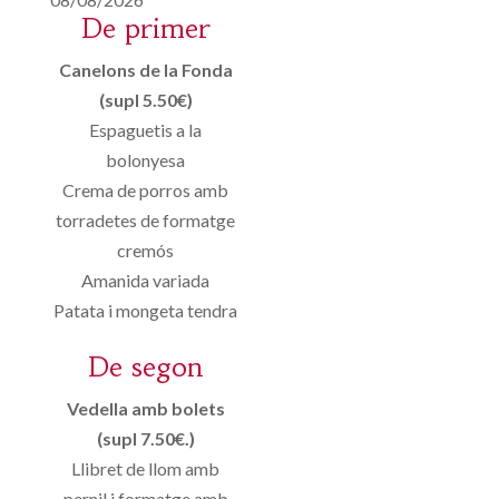
De primer
Canelons de la Fonda
(supl 5.50€)
Espaguetis a la
bolonyesa
Crema de porros amb
torradetes de formatge
cremós
Amanida variada
Patata i mongeta tendra
De segon
Vedella amb bolets
(supl 7.50€.)
Llibret de llom amb
pernil i formatge amb