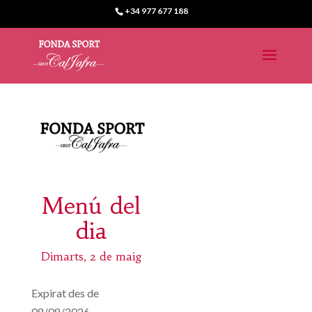
+34 977 677 188
Menú del
dia
Dimarts, 2 de maig
Expirat des de
08/08/2026