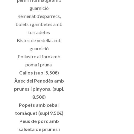
guarnició
Remenat d’espàrrecs,
bolets i gambetes amb
torradetes
Bistec de vedella amb
guarnició
Pollastre al forn amb
poma i pruna
Callos (supl 5,50€)
Ànec del Penedès amb
prunes i pinyons. (supl.
8.50€)
Popets amb ceba i
tomàquet (supl 9,50€)
Peus de porc amb
salseta de prunes i