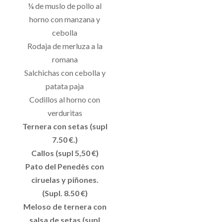
¼ de muslo de pollo al
horno con manzana y
cebolla
Rodaja de merluza a la
romana
Salchichas con cebolla y
patata paja
Codillos al horno con
verduritas
Ternera con setas (supl
7.50 €.)
Callos (supl 5,50 €)
Pato del Penedès con
ciruelas y piñones.
(Supl. 8.50 €)
Meloso de ternera con
salsa de setas (supl