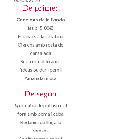
De primer
Canelons de la Fonda
(supl 5.00€)
Espinacs a la catalana
Cigrons amb rosta de
cansalada
Sopa de caldo amb
fideus ou dur i pernil
Amanida mixta
De segon
¼ de cuixa de pollastre al
forn amb poma i ceba
Rodanxa de lluç a la
romana
Salsitxes amb ceba i