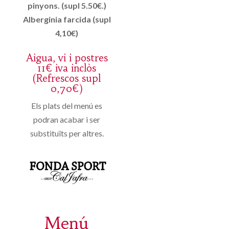
pinyons. (supl 5.50€.)
Alberginia farcida (supl
4,10€)
Aigua, vi i postres
11€ iva inclòs
(Refrescos supl
0,70€)
Els plats del menú es
podran acabar i ser
substituïts per altres.
Menú