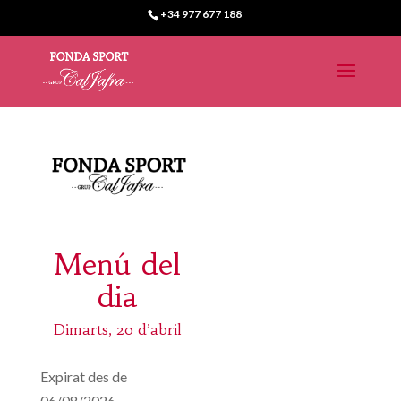
+34 977 677 188
Menú del
dia
Dimarts, 20 d’abril
Expirat des de
06/08/2026