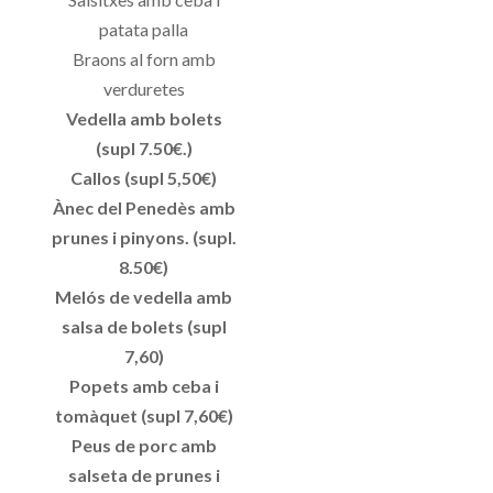
patata palla
Braons al forn amb
verduretes
Vedella amb bolets
(supl 7.50€.)
Callos (supl 5,50€)
Ànec del Penedès amb
prunes i pinyons. (supl.
8.50€)
Melós de vedella amb
salsa de bolets (supl
7,60)
Popets amb ceba i
tomàquet (supl 7,60€)
Peus de porc amb
salseta de prunes i