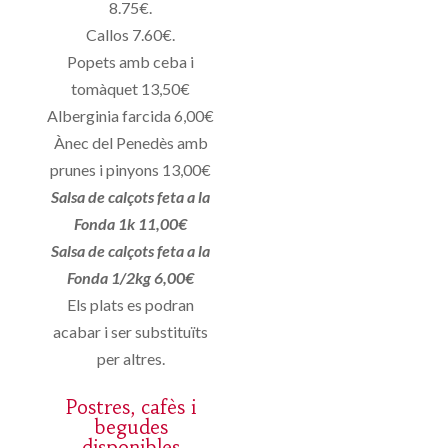
8.75€.
Callos 7.60€.
Popets amb ceba i
tomàquet 13,50€
Alberginia farcida 6,00€
Ànec del Penedès amb
prunes i pinyons 13,00€
Salsa de calçots feta a la
Fonda 1k 11,00€
Salsa de calçots feta a la
Fonda 1/2kg 6,00€
Els plats es podran
acabar i ser substituïts
per altres.
Postres, cafès i
begudes
disponibles