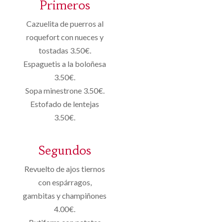
Primeros
Cazuelita de puerros al
roquefort con nueces y
tostadas 3.50€.
Espaguetis a la boloñesa
3.50€.
Sopa minestrone 3.50€.
Estofado de lentejas
3.50€.
Segundos
Revuelto de ajos tiernos
con espárragos,
gambitas y champiñones
4.00€.