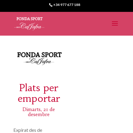
+34 977 677 188
Plats per
emportar
Dimarts, 21 de
desembre
Expirat des de