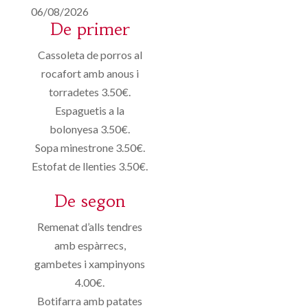
06/08/2026
De primer
Cassoleta de porros al
rocafort amb anous i
torradetes 3.50€.
Espaguetis a la
bolonyesa 3.50€.
Sopa minestrone 3.50€.
Estofat de llenties 3.50€.
De segon
Remenat d’alls tendres
amb espàrrecs,
gambetes i xampinyons
4.00€.
Botifarra amb patates