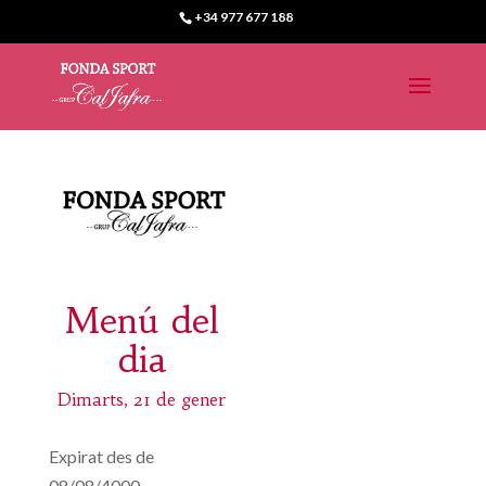
+34 977 677 188
Menú del
dia
Dimarts, 21 de gener
Expirat des de
08/08/4000