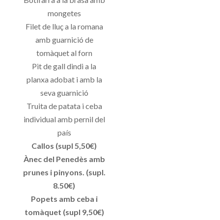
mongetes
Filet de lluç a la romana
amb guarnició de
tomàquet al forn
Pit de gall dindi a la
planxa adobat i amb la
seva guarnició
Truita de patata i ceba
individual amb pernil del
país
Callos (supl 5,50€)
Ànec del Penedès amb
prunes i pinyons. (supl.
8.50€)
Popets amb ceba i
tomàquet (supl 9,50€)