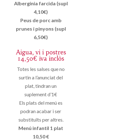
Alberginia farcida (supl
4,10€)
Peus de porc amb
prunes i pinyons (supl
6,50€)
Aigua, vi i postres
14,50€ iva inclòs
Totes les salses que no
surtin a l’anunciat del
plat, tindran un
suplement d’1€
Els plats del menú es
podran acabar i ser
substituïts per altres.
Menú infantil 1 plat
10,50 €