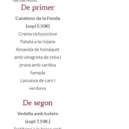
De primer
Canelons de la Fonda
(supl 5.50€)
Crema vichyssoisse
Patata a la riojana
Amanida de tomàquet
amb vinagreta de ceba i
pruna amb sardina
fumada
Lassanya de carn i
verdures
De segon
Vedella amb bolets
(supl 7.50€.)
Botifarra a la brasa amb