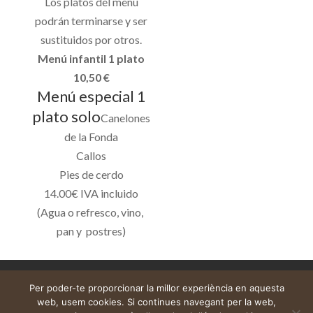
Los platos del menú
podrán terminarse y ser
sustituidos por otros.
Menú infantil 1 plato
10,50 €
Menú especial 1
plato solo
Canelones
de la Fonda
Callos
Pies de cerdo
14.00€ IVA incluido
(Agua o refresco, vino,
pan y postres)
Avís legal
Cistella
El meu compte
Per poder-te proporcionar la millor experiència en aquesta
web, usem cookies. Si continues navegant per la web,