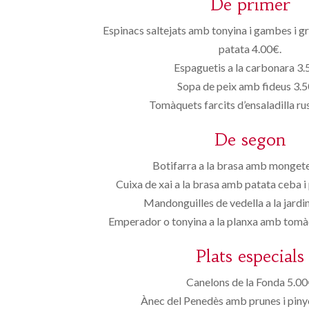
De primer
Espinacs saltejats amb tonyina i gambes i g
patata 4.00€.
Espaguetis a la carbonara 3.
Sopa de peix amb fideus 3.5
Tomàquets farcits d’ensaladilla r
De segon
Botifarra a la brasa amb mongete
Cuixa de xai a la brasa amb patata ceba 
Mandonguilles de vedella a la jardi
Emperador o tonyina a la planxa amb tomàq
Plats especials
Canelons de la Fonda 5.0
Ànec del Penedès amb prunes i pin