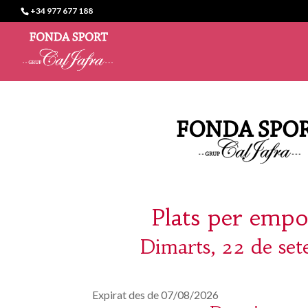
+34 977 677 188
Plats per empo
Dimarts, 22 de se
Expirat des de 07/08/2026