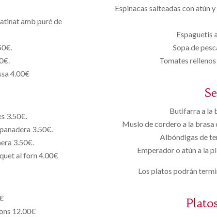
Espinacas salteadas con atún y
ratinat amb puré de
Espaguetis a
50€.
Sopa de pesca
0€.
Tomates rellenos 
ussa 4.00€
S
Butifarra a la 
s 3.50€.
Muslo de cordero a la brasa 
i panadera 3.50€.
Albóndigas de ter
nera 3.50€.
Emperador o atún a la p
uet al forn 4.00€
Los platos podrán termin
0€
Plato
yons 12.00€