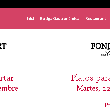
Inici
Botiga Gastronòmica
Restaurant
rtar
Platos par
tembre
Martes, 2
P