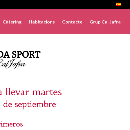
Càtering
Habitacions
Contacte
Grup Cal Jafra
a llevar martes
2 de septiembre
rimeros