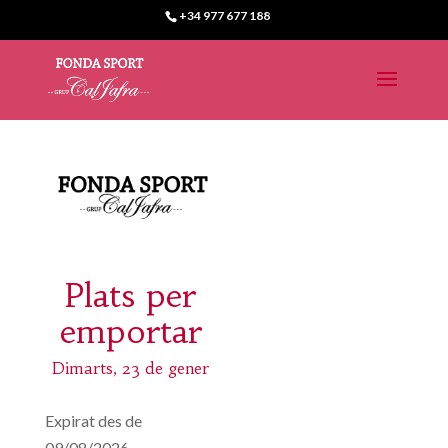
+34 977 677 188
Plats per
emportar
Dimarts, 23 de gener
Expirat des de
09/08/2026