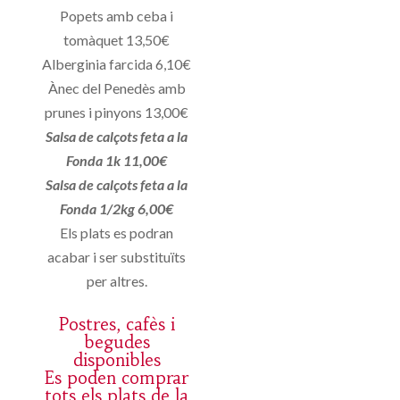
Popets amb ceba i
tomàquet 13,50€
Alberginia farcida 6,10€
Ànec del Penedès amb
prunes i pinyons 13,00€
Salsa de calçots feta a la
Fonda 1k 11,00€
Salsa de calçots feta a la
Fonda 1/2kg 6,00€
Els plats es podran
acabar i ser substituïts
per altres.
Postres, cafès i
begudes
disponibles
Es poden comprar
tots els plats de la