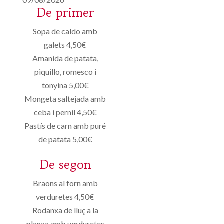
De primer
Sopa de caldo amb
galets 4,50€
Amanida de patata,
piquillo, romesco i
tonyina 5,00€
Mongeta saltejada amb
ceba i pernil 4,50€
Pastís de carn amb puré
de patata 5,00€
De segon
Braons al forn amb
verduretes 4,50€
Rodanxa de lluç a la
planxa amb verduretes