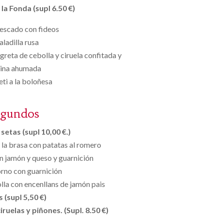
la Fonda (supl 6.50 €)
escado con fideos
aladilla rusa
greta de cebolla y ciruela confitada y
dina ahumada
ti a la boloñesa
egundos
setas (supl 10,00 €.)
 la brasa con patatas al romero
n jamón y queso y guarnición
rno con guarnición
olla con encenllans de jamón pais
s (supl 5,50 €)
ruelas y piñones. (Supl. 8.50 €)