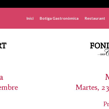
Inici
Botiga Gastronòmica
Restaurant
a
tembre
Martes, 2
P