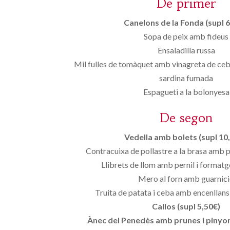
De primer
Canelons de la Fonda (supl 6
Sopa de peix amb fideus
Ensaladilla russa
Mil fulles de tomàquet amb vinagreta de ceba
sardina fumada
Espagueti a la bolonyesa
De segon
Vedella amb bolets (supl 10,
Contracuixa de pollastre a la brasa amb 
Llibrets de llom amb pernil i formatg
Mero al forn amb guarnic
Truita de patata i ceba amb encenllans 
Callos (supl 5,50€)
Ànec del Penedès amb prunes i pinyons