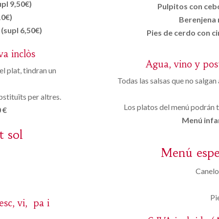
pl 9,50€)
Pulpitos con cebo
10€)
Berenjena r
(supl 6,50€)
Pies de cerdo con ci
va inclòs
Agua, vino y pos
el plat, tindran un
Todas las salsas que no salgan
stituïts per altres.
Los platos del menú podrán t
 €
Menú infan
t sol
Menú espec
Canelo
Pi
esc, vi, pa i