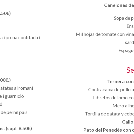
Canelones de 
.50€)
Sopa de p
Ens
Mil hojas de tomate con vina
 i pruna confitada i
sar
Espague
S
00€.)
Ternera con 
patates al romaní
Contracaixa de pollo a
e i guarnició
Libretos de lomo co
ió
Mero al ho
de pernil pais
Tortilla de patata y ceb
Callo
. (supl. 8.50€)
Pato del Penedès con ci