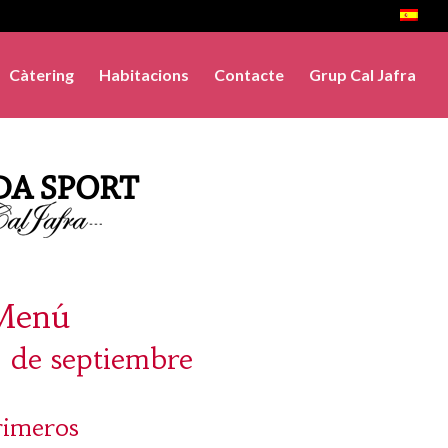
Càtering
Habitacions
Contacte
Grup Cal Jafra
Menú
3 de septiembre
rimeros