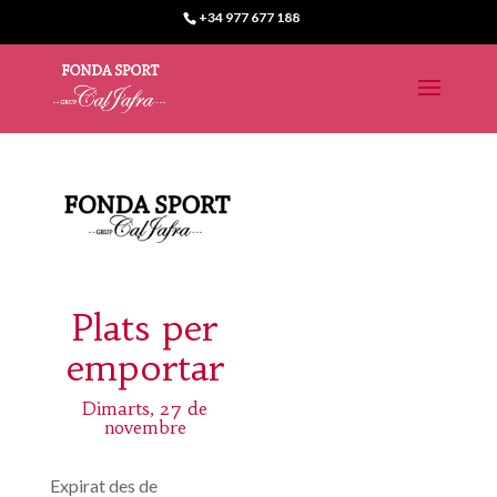
+34 977 677 188
Plats per
emportar
Dimarts, 27 de
novembre
Expirat des de