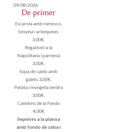
09/08/2026
De primer
Escarola amb romesco,
tonyina i arbequines
3.00€.
Regattoni a la
Napolitana i parmesà
3.00€.
Sopa de caldo amb
galets 3.00€.
Patata i mongeta tendra
3.00€.
Canelons de la Fonda
4.00€
Sepietes a la planxa
amb fondo de ceba i