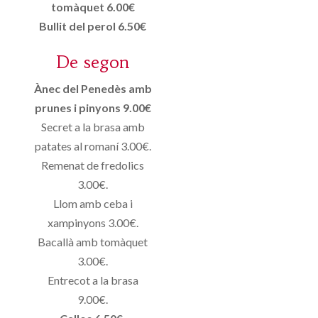
tomàquet 6.00€
Bullit del perol 6.50€
De segon
Ànec del Penedès amb
prunes i pinyons 9.00€
Secret a la brasa amb
patates al romaní 3.00€.
Remenat de fredolics
3.00€.
Llom amb ceba i
xampinyons 3.00€.
Bacallà amb tomàquet
3.00€.
Entrecot a la brasa
9.00€.