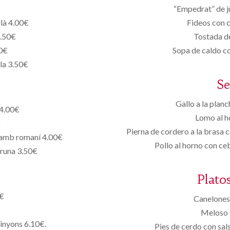
“Empedrat” de j
là 4.00€
Fideos con c
3.50€
Tostada d
50€
Sopa de caldo co
lla 3.50€
S
Gallo a la plan
 4.00€
Lomo al ho
€
Pierna de cordero a la brasa 
n amb romaní 4.00€
Pollo al horno con ce
pruna 3.50€
Plato
0€
Canelones 
Meloso 
pinyons 6.10€.
Pies de cerdo con sals