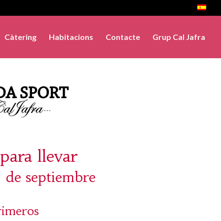
Càtering
Habitacions
Contacte
Grup Cal Jafra
para llevar
 de septiembre
rimeros