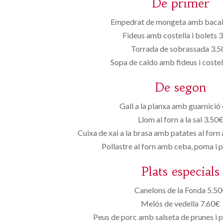
De primer
Empedrat de mongeta amb bacal
Fideus amb costella i bolets 
Torrada de sobrassada 3.
Sopa de caldo amb fideus i coste
De segon
Gall a la planxa amb guarnició
Llom al forn a la sal 3.50
Cuixa de xai a la brasa amb patates al for
Pollastre al forn amb ceba, poma i 
Plats especials
Canelons de la Fonda 5.5
Melós de vedella 7.60€
Peus de porc amb salseta de prunes i 