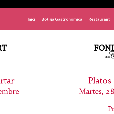
Inici
Botiga Gastronòmica
Restaurant
rtar
Platos 
tembre
Martes, 28
P