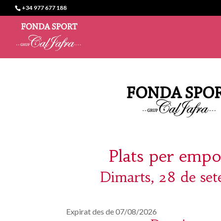
+34 977 677 188
Plats per empo
Dimarts, 28 de se
Expirat des de 07/08/2026