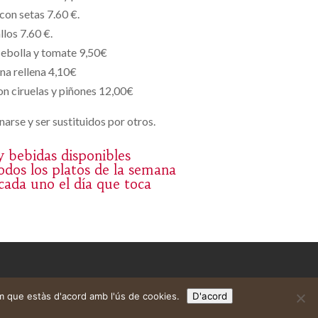
con setas 7.60 €.
llos 7.60 €.
cebolla y tomate 9,50€
na rellena 4,10€
n ciruelas y piñones 12,00€
arse y ser sustituidos por otros.
 y bebidas disponibles
dos los platos de la semana
 cada uno el día que toca
m que estàs d'acord amb l'ús de cookies.
D'acord