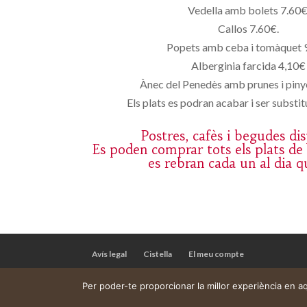
Vedella amb bolets 7.60€
Callos 7.60€.
Popets amb ceba i tomàquet 
Alberginia farcida 4,10€
Ànec del Penedès amb prunes i pin
Els plats es podran acabar i ser substitu
Postres, cafès i begudes di
Es poden comprar tots els plats de
es rebran cada un al dia q
Avís legal
Cistella
El meu compte
Per poder-te proporcionar la millor experiència en 
Web construïda per
DeMomentSomTres