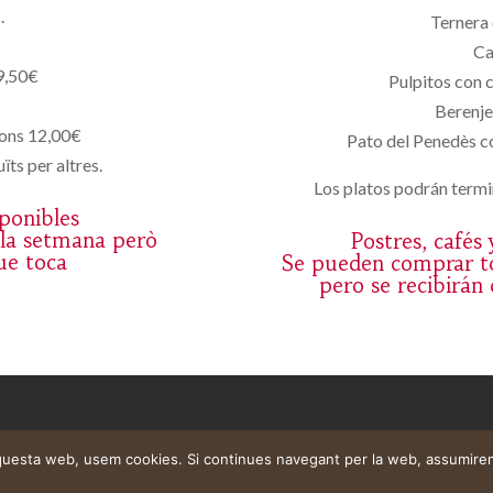
.
Ternera 
Ca
9,50€
Pulpitos con 
Berenje
yons 12,00€
Pato del Penedès co
ïts per altres.
Los platos podrán termin
sponibles
 la setmana però
Postres, cafés
ue toca
Se pueden comprar to
pero se recibirán
aquesta web, usem cookies. Si continues navegant per la web, assumire