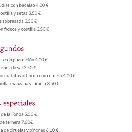
udías con bacalao 4.00 €
ostilla y setas 3.50 €
e sobrasada 3.50 €
n fideos y costilla 3.50 €
egundos
cha con guarnición 4.00 €
rno a la sal 3.50 €
con patatas al horno con romero 4.00 €
bolla, manzana y ciruela 3.50 €
s especiales
de la Fonda 5.50 €
de ternera 7.60€
a de ciruelas y piñones 6.10 €.