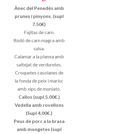
Ànec del Penedès amb
prunes i pinyons. (supl
7.50€)
Fajitas de carn.
Rodó de carn magra amb
salsa.
Calamar a la planxa amb
saltejat de verduretes.
Croquetes casolanes de
la fonda de peix i marisc
amb xips de moniato.
Callos (supl.5.00€.)
Vedella amb rovellons
(Supl 4.00€.)
Peus de porc a la brasa
amb mongetes (supl