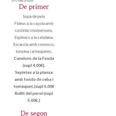
De primer
Sopa de peix
Fideus a la caçola amb
costella i moixernons.
Espinacs a la catalana.
Escarola amb romesco,
tonyina i arbequines.
Canelons de la Fonda
(supl 4.00€).
Sepietes a la planxa
amb fondo de ceba i
tomàquet.(supl 5.00€
Bullit del perol (supl
5.00€.)
De segon