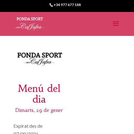
+34 977 677 188
Menú del
dia
Dimarts, 29 de gener
Expirat des de
07/08/2026