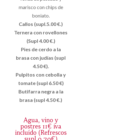
marisco con chips de
boniato.
Callos (supl.5.00 €.)
Ternera con rovellones
(Supl 4.00 €.)
Pies de cerdo a la
brasa con judías (supl
4.50 €).
Pulpitos con cebolla y
tomate (supl 6.50 €)
Butifarra negra a la
brasa (supl 4.50 €.)
Agua, vino y
postres 11€ iva
incluído (Refrescos
supl 0,70€)