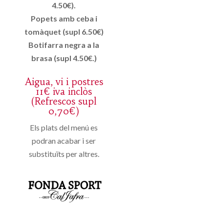
4.50€).
Popets amb ceba i
tomàquet (supl 6.50€)
Botifarra negra a la
brasa (supl 4.50€.)
Aigua, vi i postres
11€ iva inclòs
(Refrescos supl
0,70€)
Els plats del menú es
podran acabar i ser
substituïts per altres.