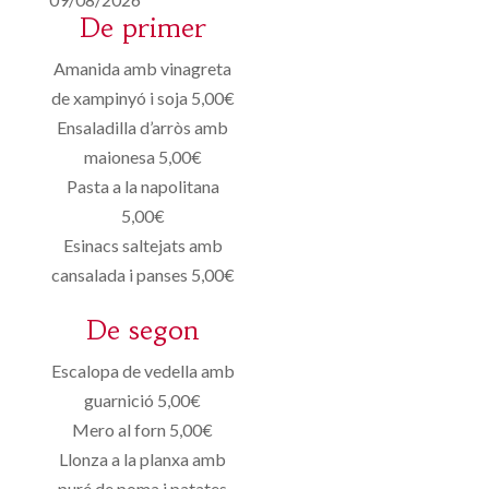
De primer
Amanida amb vinagreta
de xampinyó i soja 5,00€
Ensaladilla d’arròs amb
maionesa 5,00€
Pasta a la napolitana
5,00€
Esinacs saltejats amb
cansalada i panses 5,00€
De segon
Escalopa de vedella amb
guarnició 5,00€
Mero al forn 5,00€
Llonza a la planxa amb
puré de poma i patates