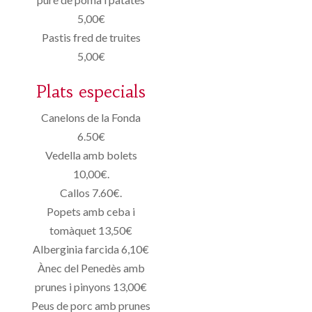
5,00€
Pastis fred de truites
5,00€
Plats especials
Canelons de la Fonda
6.50€
Vedella amb bolets
10,00€.
Callos 7.60€.
Popets amb ceba i
tomàquet 13,50€
Alberginia farcida 6,10€
Ànec del Penedès amb
prunes i pinyons 13,00€
Peus de porc amb prunes