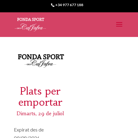
+34 977 677 188
Plats per
emportar
Dimarts, 29 de juliol
Expirat des de
09/08/2026