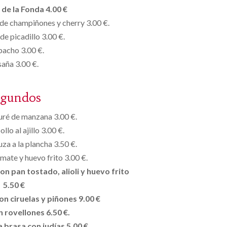
de la Fonda 4.00 €
de champiñones y cherry 3.00 €.
de picadillo 3.00 €.
acho 3.00 €.
saña 3.00 €.
egundos
uré de manzana 3.00 €.
ollo al ajillo 3.00 €.
uza a la plancha 3.50 €.
mate y huevo frito 3.00 €.
con pan tostado, alioli y huevo
frito
5.50 €
n ciruelas y piñones 9.00 €
 rovellones 6.50 €.
a brasa con judías 5.00 €.