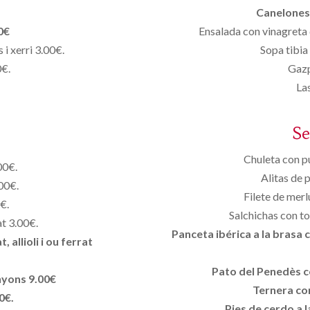
Canelones 
0€
Ensalada con vinagreta 
i xerri 3.00€.
Sopa tibia 
0€.
Gazp
La
S
Chuleta con p
00€.
Alitas de p
.00€.
Filete de merl
0€.
Salchichas con to
at 3.00€.
Panceta ibérica a la brasa 
 allioli i ou
ferrat
Pato del Penedès co
nyons 9.00€
Ternera con
0€.
Pies de cerdo a l