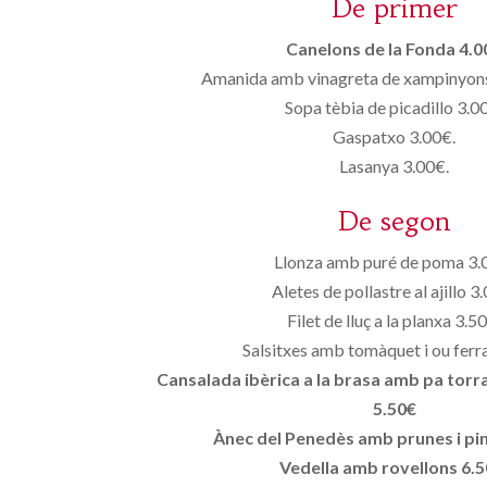
De primer
Canelons de la Fonda 4.0
Amanida amb vinagreta de xampinyons 
Sopa tèbia de picadillo 3.0
Gaspatxo 3.00€.
Lasanya 3.00€.
De segon
Llonza amb puré de poma 3.
Aletes de pollastre al ajillo 3
Filet de lluç a la planxa 3.5
Salsitxes amb tomàquet i ou ferr
Cansalada ibèrica a la brasa amb pa torrat,
5.50€
Ànec del Penedès amb prunes i pi
Vedella amb rovellons 6.5