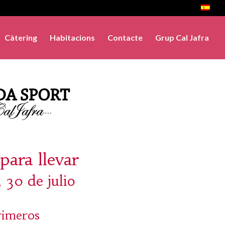
Càtering
Habitacions
Contacte
Grup Cal Jafra
para llevar
 30 de julio
rimeros