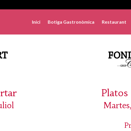
Inici
Botiga Gastronòmica
Restaurant
rtar
Platos 
liol
Martes,
P