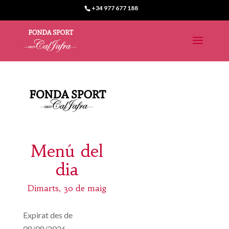
+34 977 677 188
Menú del
dia
Dimarts, 30 de maig
Expirat des de
08/08/2026