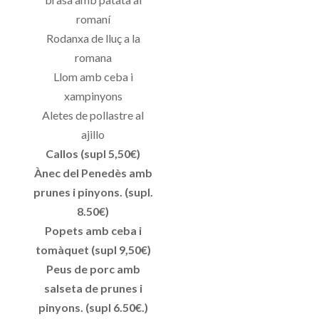
romaní
Rodanxa de lluç a la
romana
Llom amb ceba i
xampinyons
Aletes de pollastre al
ajillo
Callos (supl 5,50€)
Ànec del Penedès amb
prunes i pinyons. (supl.
8.50€)
Popets amb ceba i
tomàquet (supl 9,50€)
Peus de porc amb
salseta de prunes i
pinyons. (supl 6.50€.)