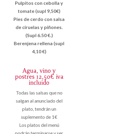
Pulpitos con cebolla y
tomate (supl 9,50€)
Pies de cerdo con salsa
de ciruelas y piñones.
(Supl 6.50 €.)
Berenjena rellena (supl
4,10 €)
Agua, vino y
postres 12,50€ iva
incluído
Todas las salsas que no
salgan al anunciado del
plato, tendrán un
suplemento de 1€
Los platos del menú
podrán terminarse y ser