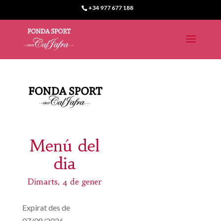
+34 977 677 188
Menú del
dia
Dimarts, 4 de gener
Expirat des de
07/08/2026