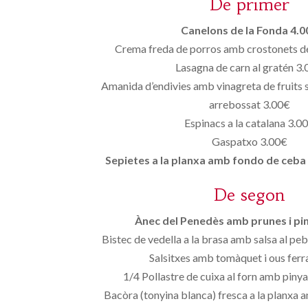
De primer
Canelons de la Fonda 4.0
Crema freda de porros amb crostonets de
Lasagna de carn al gratén 3
Amanida d’endivies amb vinagreta de fruits 
arrebossat 3.00€
Espinacs a la catalana 3.0
Gaspatxo 3.00€
Sepietes a la planxa amb fondo de ceba
De segon
Ànec del Penedès amb prunes i pi
Bistec de vedella a la brasa amb salsa al pe
Salsitxes amb tomàquet i ous ferr
1/4 Pollastre de cuixa al forn amb pinya
Bacòra (tonyina blanca) fresca a la planxa