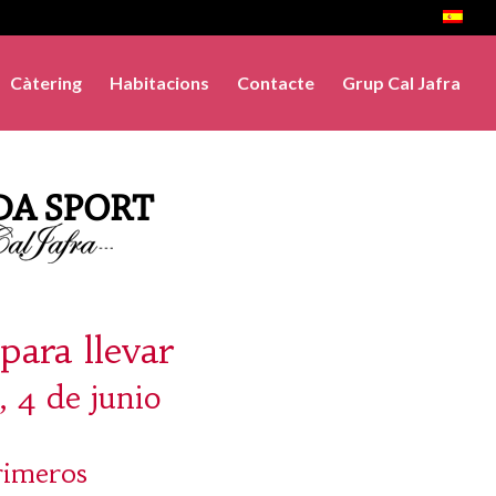
Càtering
Habitacions
Contacte
Grup Cal Jafra
para llevar
, 4 de junio
rimeros