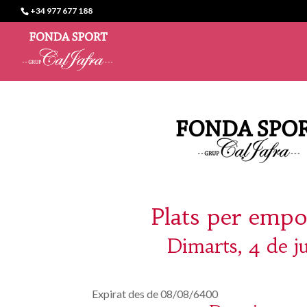
+34 977 677 188
Plats per empo
Dimarts, 4 de j
Expirat des de 08/08/6400