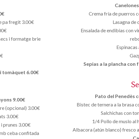
Canelones 
0€
Crema fría de puerros c
 pa fregit 3.00€
Lasagna de c
.00€
Ensalada de endibias con vi
secs i formatge brie
reb
Espinacas 
0€
Gaz
Sepias a la plancha con 
 i tomàquet 6.00€
S
Pato del Penedès co
nyons 9.00€
Bistec de ternera a la brasa c
bre (opcional) 3.00€
Salchichas con to
ats 3.00€
1/4 Pollo de muslo al 
 i prunes 3.00€
Albacora (atún blanco) fresco a
 amb ceba confitada
Ca