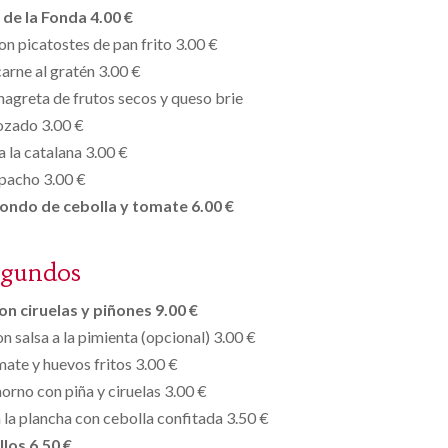
de la Fonda 4.00 €
on picatostes de pan frito 3.00 €
arne al gratén 3.00 €
nagreta de frutos secos y queso brie
ozado 3.00 €
a la catalana 3.00 €
pacho 3.00 €
fondo de cebolla y tomate 6.00 €
egundos
n ciruelas y piñones 9.00 €
on salsa a la pimienta (opcional) 3.00 €
mate y huevos fritos 3.00 €
horno con piña y ciruelas 3.00 €
 la plancha con cebolla confitada 3.50 €
llos 6.50 €.