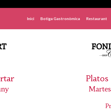
Inici
Botiga Gastronòmica
Restaurant
rtar
Platos 
uny
Martes
P