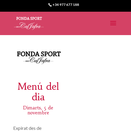
+34 977 677 188
Menú del
dia
Dimarts, 5 de
novembre
Expirat des de