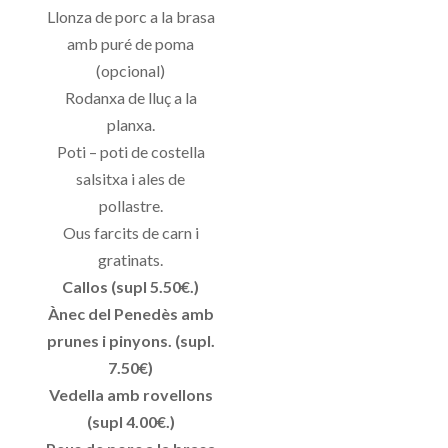
Llonza de porc a la brasa
amb puré de poma
(opcional)
Rodanxa de lluç a la
planxa.
Poti – poti de costella
salsitxa i ales de
pollastre.
Ous farcits de carn i
gratinats.
Callos (supl 5.50€.)
Ànec del Penedès amb
prunes i pinyons. (supl.
7.50€)
Vedella amb rovellons
(supl 4.00€.)