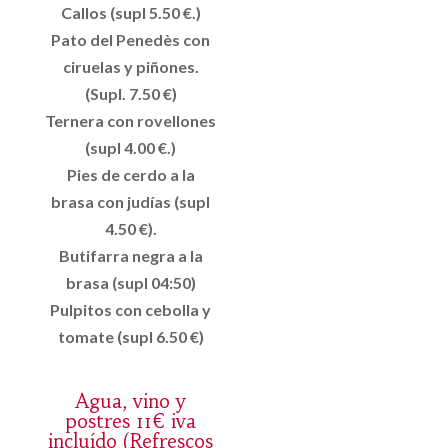
Callos (supl 5.50 €.)
Pato del Penedès con
ciruelas y piñones.
(Supl. 7.50 €)
Ternera con rovellones
(supl 4.00 €.)
Pies de cerdo a la
brasa con judías (supl
4.50 €).
Butifarra negra a la
brasa (supl 04:50)
Pulpitos con cebolla y
tomate (supl 6.50 €)
Agua, vino y
postres 11€ iva
incluído (Refrescos