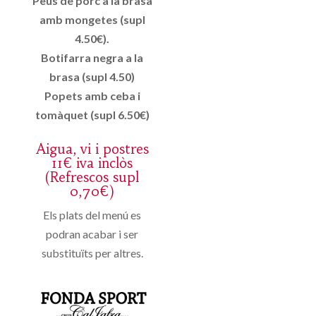
Peus de porc a la brasa
amb mongetes (supl
4.50€).
Botifarra negra a la
brasa (supl 4.50)
Popets amb ceba i
tomàquet (supl 6.50€)
Aigua, vi i postres
11€ iva inclòs
(Refrescos supl
0,70€)
Els plats del menú es
podran acabar i ser
substituïts per altres.