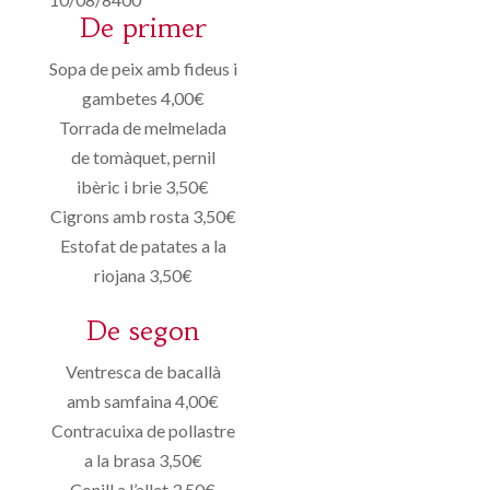
De primer
Sopa de peix amb fideus i
gambetes 4,00€
Torrada de melmelada
de tomàquet, pernil
ibèric i brie 3,50€
Cigrons amb rosta 3,50€
Estofat de patates a la
riojana 3,50€
De segon
Ventresca de bacallà
amb samfaina 4,00€
Contracuixa de pollastre
a la brasa 3,50€
Conill a l’allet 3,50€