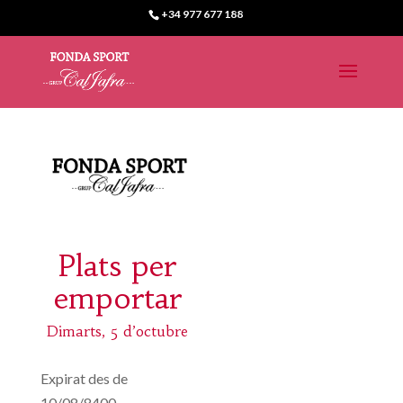
+34 977 677 188
Plats per
emportar
Dimarts, 5 d’octubre
Expirat des de
10/08/8400