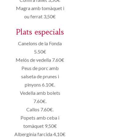
Magra amb tomàquet i
ou ferrat 3,50€
Plats especials
Canelons de la Fonda
5.50€
Melós de vedella 7.60€
Peus de porc amb
salseta de prunes i
pinyons 6.10€.
Vedella amb bolets
7.60€.
Callos 7.60€.
Popets amb ceba i
tomàquet 9,50€
Alberginia farcida 4,10€