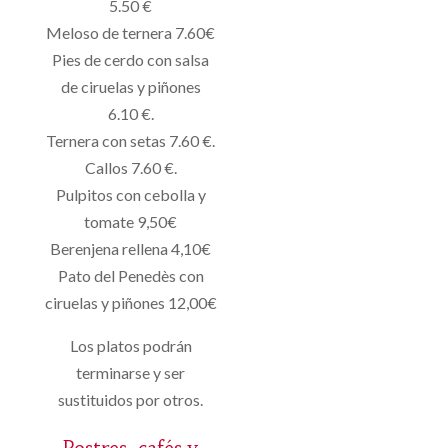
5.50 €
Meloso de ternera 7.60€
Pies de cerdo con salsa
de ciruelas y piñones
6.10 €.
Ternera con setas 7.60 €.
Callos 7.60 €.
Pulpitos con cebolla y
tomate 9,50€
Berenjena rellena 4,10€
Pato del Penedès con
ciruelas y piñones 12,00€
Los platos podrán
terminarse y ser
sustituidos por otros.
Postres, cafés y