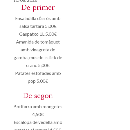
De primer
Ensaladilla d’arròs amb
salsa tàrtara 5,00€
Gaspatxo 1L 5,00€
Amanida de tomàquet
amb vinagreta de
gamba, musclo i stick de
cranc 5,00€
Patates estofades amb
pop 5,00€
De segon
Botifarra amb mongetes
4,50€
Escalopa de vedella amb
patates al romaní 4,50€