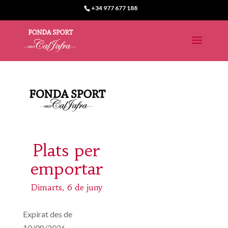
+34 977 677 188
Plats per
emportar
Dimarts, 6 de juny
Expirat des de
10/08/2026