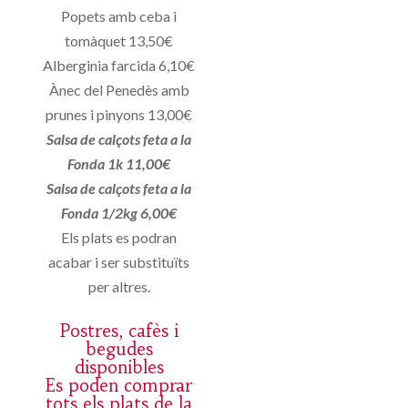
Popets amb ceba i
tomàquet 13,50€
Alberginia farcida 6,10€
Ànec del Penedès amb
prunes i pinyons 13,00€
Salsa de calçots feta a la
Fonda 1k 11,00€
Salsa de calçots feta a la
Fonda 1/2kg 6,00€
Els plats es podran
acabar i ser substituïts
per altres.
Postres, cafès i
begudes
disponibles
Es poden comprar
tots els plats de la