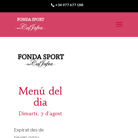
+34 977 677 188
Menú del
dia
Dimarts, 7 d’agost
Expirat des de
09/08/2026