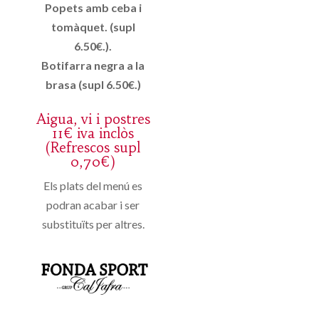
Popets amb ceba i
tomàquet. (supl
6.50€.).
Botifarra negra a la
brasa (supl 6.50€.)
Aigua, vi i postres
11€ iva inclòs
(Refrescos supl
0,70€)
Els plats del menú es
podran acabar i ser
substituïts per altres.