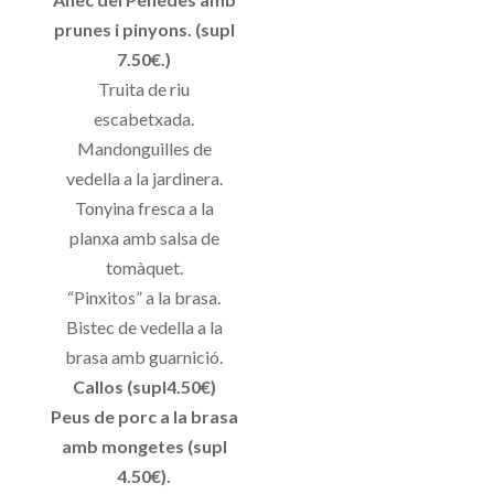
prunes i pinyons. (supl
7.50€.)
Truita de riu
escabetxada.
Mandonguilles de
vedella a la jardinera.
Tonyina fresca a la
planxa amb salsa de
tomàquet.
“Pinxitos” a la brasa.
Bistec de vedella a la
brasa amb guarnició.
Callos (supl4.50€)
Peus de porc a la brasa
amb mongetes (supl
4.50€).