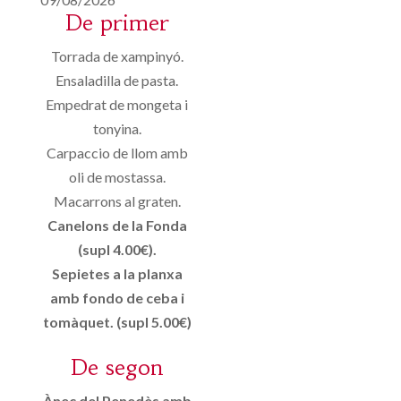
De primer
Torrada de xampinyó.
Ensaladilla de pasta.
Empedrat de mongeta i
tonyina.
Carpaccio de llom amb
oli de mostassa.
Macarrons al graten.
Canelons de la Fonda
(supl 4.00€).
Sepietes a la planxa
amb fondo de ceba i
tomàquet. (supl 5.00€)
De segon
Ànec del Penedès amb