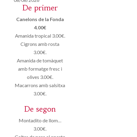
De primer
Canelons de la Fonda
4.00€
Amanida tropical 3.00€.
Cigrons amb rosta
3.00€.
Amanida de tomàquet
amb formatge fresc i
olives 3.00€.
Macarrons amb salsitxa
3.00€.
De segon
Montadito de llom…
3.00€.
Galtes de porc al oporto