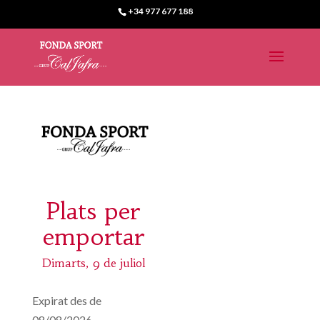
+34 977 677 188
Plats per
emportar
Dimarts, 9 de juliol
Expirat des de
08/08/2026