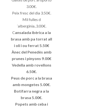
3.00€.
Peix fresc del dia 3.50€.
Mil fulles d
´alberginia..3.00€.
C
ansalada ibèrica a la
brasa amb pa torrat all
i oli i ou ferrat 5.50€
Ànec del Penedès amb
prunes i pinyons 9.00€
Vedella amb rovellons
6.50€.
Peus de porc a la brasa
amb mongetes 5.00€.
Botifarra negra a la
brasa 5.00€.
Popets amb ceba i