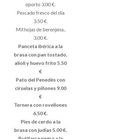
oporto 3.00 €.
Pescado fresco del día
3.50 €.
Mil hojas de berenjena..
3.00 €.
Panceta ibérica a la
brasa con pan tostado,
alioli y huevo frito 5.50
€
Pato del Penedès con
ciruelas y piñones 9.00
€
Ternera con rovellones
6.50 €.
Pies de cerdo a la
brasa con judías 5.00 €.
Butifarra negra a la