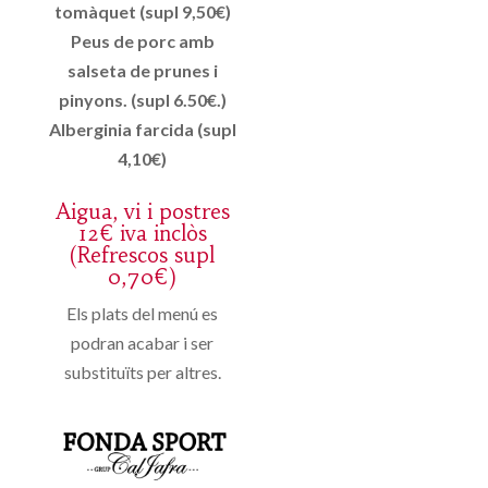
tomàquet (supl 9,50€)
Peus de porc amb
salseta de prunes i
pinyons. (supl 6.50€.)
Alberginia farcida (supl
4,10€)
Aigua, vi i postres
12€ iva inclòs
(Refrescos supl
0,70€)
Els plats del menú es
podran acabar i ser
substituïts per altres.