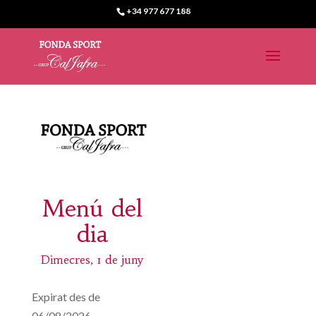
+34 977 677 188
Menú del
dia
Dimecres, 1 de juny
Expirat des de
06/08/2026