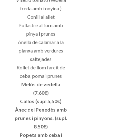
freda amb tonyina )
Conill al allet
Pollastre al forn amb
pinya i prunes
Anella de calamar a la
planxa amb verdures
saltejades
Rollet de llom farcit de
ceba, poma i prunes
Melós de vedella
(7,60€)
Callos (supl 5,50€)
Ànec del Penedès amb
prunes i pinyons. (supl.
8.50€)
Popets amb ceba i