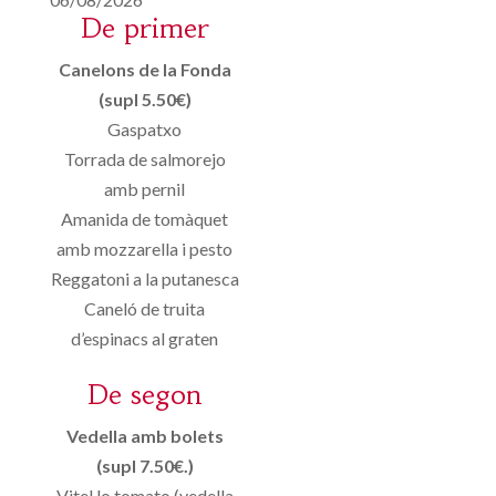
De primer
Canelons de la Fonda
(supl 5.50€)
Gaspatxo
Torrada de salmorejo
amb pernil
Amanida de tomàquet
amb mozzarella i pesto
Reggatoni a la putanesca
Caneló de truita
d’espinacs al graten
De segon
Vedella amb bolets
(supl 7.50€.)
Vitel.lo tomato (vedella