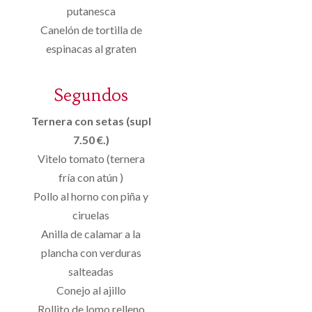
putanesca
Canelón de tortilla de
espinacas al graten
Segundos
Ternera con setas (supl
7.50 €.)
Vitelo tomato (ternera
fría con atún )
Pollo al horno con piña y
ciruelas
Anilla de calamar a la
plancha con verduras
salteadas
Conejo al ajillo
Rollito de lomo relleno