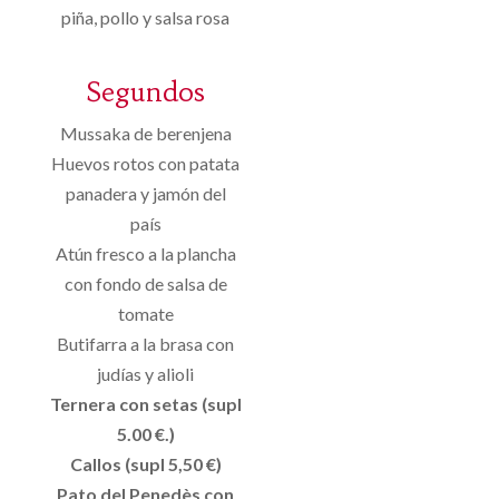
piña, pollo y salsa rosa
Segundos
Mussaka de berenjena
Huevos rotos con patata
panadera y jamón del
país
Atún fresco a la plancha
con fondo de salsa de
tomate
Butifarra a la brasa con
judías y alioli
Ternera con setas (supl
5.00 €.)
Callos (supl 5,50 €)
Pato del Penedès con