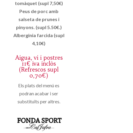
tomàquet (supl 7,50€)
Peus de porc amb
salseta de prunes i
pinyons. (supl 5.50€.)
Alberginia farcida (supl
4,10€)
Aigua, vi i postres
11€ iva inclòs
(Refrescos supl
0,70€)
Els plats del menú es
podran acabar i ser
substituïts per altres.