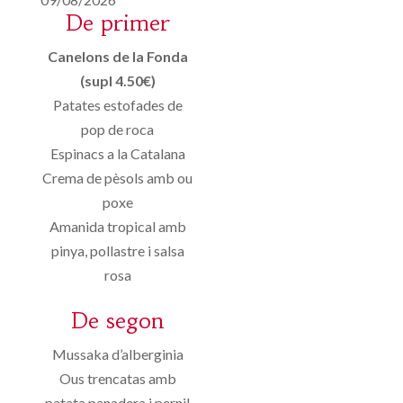
De primer
Canelons de la Fonda
(supl 4.50€)
Patates estofades de
pop de roca
Espinacs a la Catalana
Crema de pèsols amb ou
poxe
Amanida tropical amb
pinya, pollastre i salsa
rosa
De segon
Mussaka d’alberginia
Ous trencatas amb
patata panadera i pernil