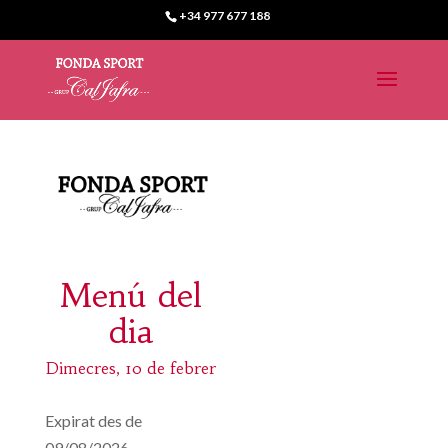
+34 977 677 188
Menú del
dia
Dimecres, 10 de febrer
Expirat des de
09/08/2026