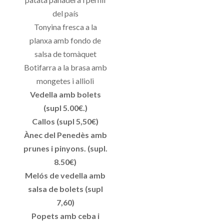
del país
Tonyina fresca a la
planxa amb fondo de
salsa de tomàquet
Botifarra a la brasa amb
mongetes i allioli
Vedella amb bolets
(supl 5.00€.)
Callos (supl 5,50€)
Ànec del Penedès amb
prunes i pinyons. (supl.
8.50€)
Melós de vedella amb
salsa de bolets (supl
7,60)
Popets amb ceba i