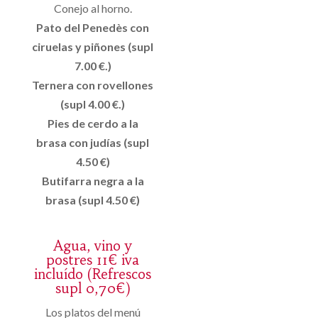
Conejo al horno.
Pato del Penedès con
ciruelas y piñones (supl
7.00 €.)
Ternera con rovellones
(supl 4.00 €.)
Pies de cerdo a la
brasa con judías (supl
4.50 €)
Butifarra negra a la
brasa (supl 4.50 €)
Agua, vino y
postres 11€ iva
incluído (Refrescos
supl 0,70€)
Los platos del menú