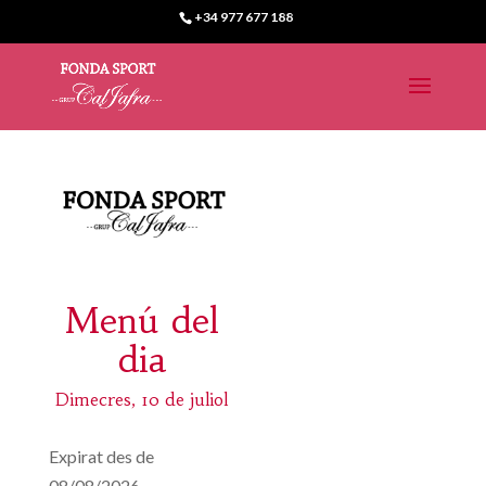
+34 977 677 188
Menú del
dia
Dimecres, 10 de juliol
Expirat des de
08/08/2026