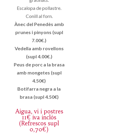
Escalopa de pollastre.
Conill al forn.
Ànec del Penedès amb
prunes i pinyons (supl
7.00€.)
Vedella amb rovellons
(supl 4.00€.)
Peus de porc a la brasa
amb mongetes (supl
4.50€)
Botifarra negra a la
brasa (supl 4.50€)
Aigua, vi i postres
11€ iva inclòs
(Refrescos supl
0,70€)