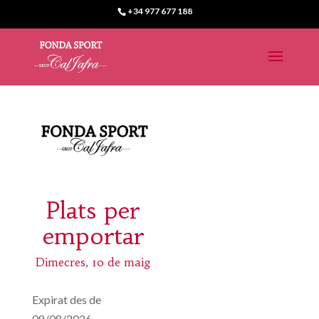
+34 977 677 188
Plats per
emportar
Dimecres, 10 de maig
Expirat des de
08/08/2026