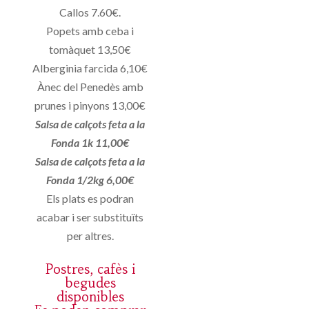
Callos 7.60€.
Popets amb ceba i
tomàquet 13,50€
Alberginia farcida 6,10€
Ànec del Penedès amb
prunes i pinyons 13,00€
Salsa de calçots feta a la
Fonda 1k 11,00€
Salsa de calçots feta a la
Fonda 1/2kg 6,00€
Els plats es podran
acabar i ser substituïts
per altres.
Postres, cafès i
begudes
disponibles